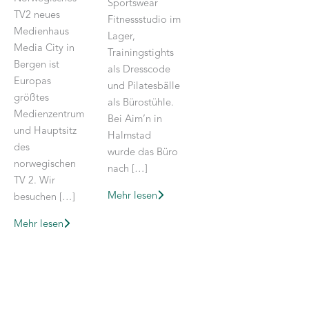
Sportswear
TV2 neues
Fitnessstudio im
Medienhaus
Lager,
Media City in
Trainingstights
Bergen ist
als Dresscode
Europas
und Pilatesbälle
größtes
als Bürostühle.
Medienzentrum
Bei Aim’n in
und Hauptsitz
Halmstad
des
wurde das Büro
norwegischen
nach […]
TV 2. Wir
Mehr lesen
besuchen […]
Mehr lesen