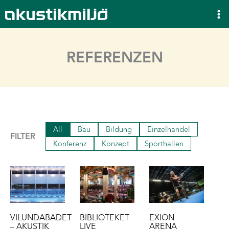
Zum
Inhalt
springen
REFERENZEN
All
Bau
Bildung
Einzelhandel
FILTER
Konferenz
Konzept
Sporthallen
VILUNDABADET
BIBLIOTEKET
EXION
– AKUSTIK
LIVE
ARENA