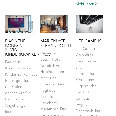
Mehr lesen
DAS NEUE
MARIENLYST
LIFE CAMPUS
KÖNIGIN-
STRANDHOTELL
Life Campus
SILVIA-
Marienlyst
KINDERKRANKENHAUS
Visionäres
Beach Hotel
Forschungs-
Das neue
Nördlich von
und
Königin-Silvia-
Helsingör, am
Lernzentrum für
Kinderkrankenhaus
Meer und
Kinder und
Fürsorge – für
Strand entlang,
Jugendliche
die Patienten
liegt das
Der LIFE
ebenso wie für
historische
Campus in
Familie und
Badehotel
Lyngby,
Angehörige –
Marienlyst. Das
Dänemark, hat
ist der
Gebäude aus