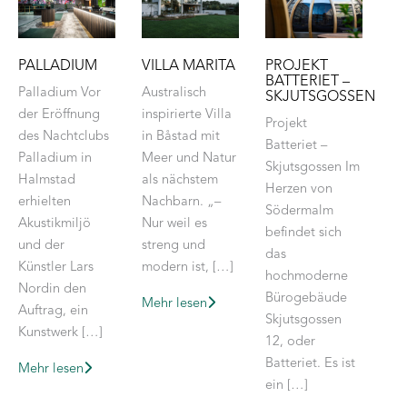
PALLADIUM
VILLA MARITA
PROJEKT
BATTERIET –
Palladium Vor
Australisch
SKJUTSGOSSEN
der Eröffnung
inspirierte Villa
Projekt
des Nachtclubs
in Båstad mit
Batteriet –
Palladium in
Meer und Natur
Skjutsgossen Im
Halmstad
als nächstem
Herzen von
erhielten
Nachbarn. „–
Södermalm
Akustikmiljö
Nur weil es
befindet sich
und der
streng und
das
Künstler Lars
modern ist, […]
hochmoderne
Nordin den
Bürogebäude
Mehr lesen
Auftrag, ein
Skjutsgossen
Kunstwerk […]
12, oder
Batteriet. Es ist
Mehr lesen
ein […]