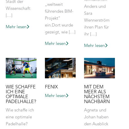
Stadt der
„weltweit
Anders und
Wissenschaft:
führendes BIM-
Sara
[…]
Projekt“
Wennerström
ein.Dort wurde
Mehr lesen
ihren Plan für
gezeigt, wie […]
ihr […]
Mehr lesen
Mehr lesen
WIE SCHAFFE
FENIX
MIT DEM
ICH EINE
MEER ALS
Mehr lesen
OPTIMALE
NÄCHSTEM
PADELHALLE?
NACHBARN
Wie schaffe ich
Agneta und
eine optimale
Johan haben
Padelhalle?
den Ausblick