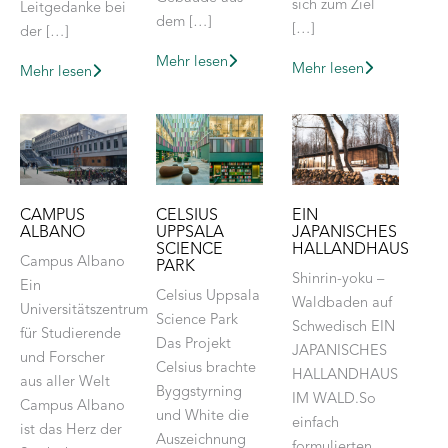
sich zum Ziel
Leitgedanke bei
dem […]
[…]
der […]
Mehr lesen
Mehr lesen
Mehr lesen
CAMPUS
EIN
CELSIUS
ALBANO
JAPANISCHES
UPPSALA
HALLANDHAUS
SCIENCE
Campus Albano
PARK
Shinrin-yoku –
Ein
Celsius Uppsala
Waldbaden auf
Universitätszentrum
Science Park
Schwedisch EIN
für Studierende
Das Projekt
JAPANISCHES
und Forscher
Celsius brachte
HALLANDHAUS
aus aller Welt
Byggstyrning
IM WALD.So
Campus Albano
und White die
einfach
ist das Herz der
Auszeichnung
formulierten