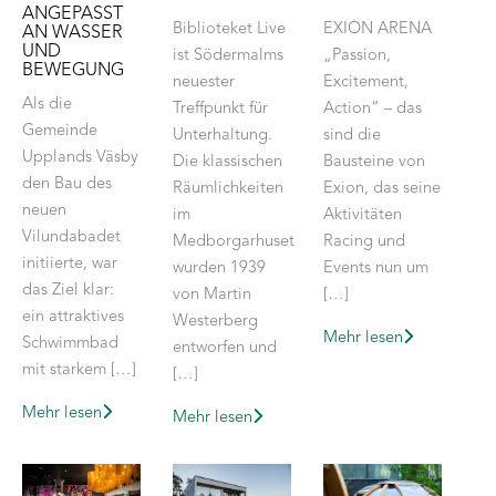
ANGEPASST
Biblioteket Live
EXION ARENA
AN WASSER
UND
ist Södermalms
„Passion,
BEWEGUNG
neuester
Excitement,
Als die
Treffpunkt für
Action“ – das
Gemeinde
Unterhaltung.
sind die
Upplands Väsby
Die klassischen
Bausteine von
den Bau des
Räumlichkeiten
Exion, das seine
neuen
im
Aktivitäten
Vilundabadet
Medborgarhuset
Racing und
initiierte, war
wurden 1939
Events nun um
das Ziel klar:
von Martin
[…]
ein attraktives
Westerberg
Mehr lesen
Schwimmbad
entworfen und
mit starkem […]
[…]
Mehr lesen
Mehr lesen