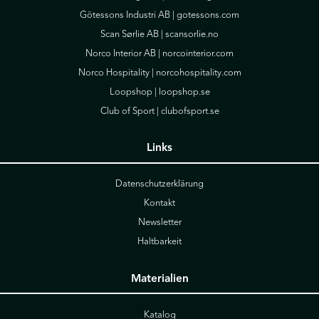
Götessons Industri AB |
gotessons.com
Scan Sørlie AB |
scansorlie.no
Norco Interior AB |
norcointerior.com
Norco Hospitality |
norcohospitality.com
Loopshop |
loopshop.se
Club of Sport |
clubofsport.se
Links
Datenschutzerklärung
Kontakt
Newsletter
Haltbarkeit
Materialien
Katalog