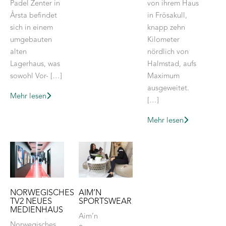
Padel Zenter in
von ihrem Haus
Årsta befindet
in Frösakull,
sich in einem
knapp zehn
umgebauten
Kilometer
alten
nördlich von
Lagerhaus, was
Halmstad, aufs
sowohl Vor- […]
Maximum
ausgeweitet.
Mehr lesen
[…]
Mehr lesen
NORWEGISCHES
AIM’N
TV2 NEUES
SPORTSWEAR
MEDIENHAUS
Aim’n
Norwegisches