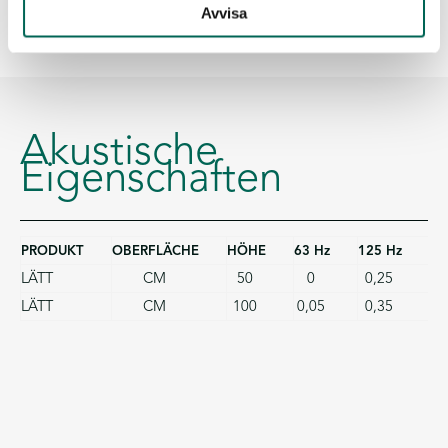
Avvisa
Akustische
Eigenschaften
PRODUKT
OBERFLÄCHE
HÖHE
63 Hz
125 Hz
25
LÄTT
CM
50
0
0,25
0
LÄTT
CM
100
0,05
0,35
0