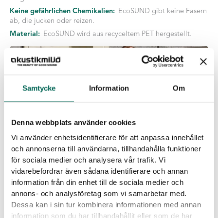
Keine gefährlichen Chemikalien:
EcoSUND gibt keine Fasern
ab, die jucken oder reizen.
Material:
EcoSUND wird aus recyceltem PET hergestellt.
Samtycke
Information
Om
Denna webbplats använder cookies
Vi använder enhetsidentifierare för att anpassa innehållet
och annonserna till användarna, tillhandahålla funktioner
för sociala medier och analysera vår trafik. Vi
vidarebefordrar även sådana identifierare och annan
Herunterladbare Dateien
information från din enhet till de sociala medier och
annons- och analysföretag som vi samarbetar med.
Dessa kan i sin tur kombinera informationen med annan
information som du har tillhandahållit eller som de har