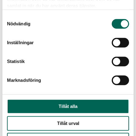
samlat in när du har använt deras tjänster.
Samtyckesval
Nödvändig
Produktdatenblatt
BIM
Inställningar
Statistik
CAD
Laden Sie alle Dokumente als
Marknadsföring
ZIP-Datei herunter
Tillåt alla
Tillåt urval