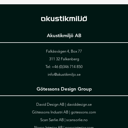
Akustikmiljö AB
Falkåsvägen 4, Box 77
311 32 Falkenberg
Tel:
+46 (0)346 714 850
info@akustikmiljo.se
Götessons Design Group
David Design AB |
daviddesign.se
Götessons Industri AB |
gotessons.com
Scan Sørlie AB |
scansorlie.no
Norco Interior AB |
norcointerior.com