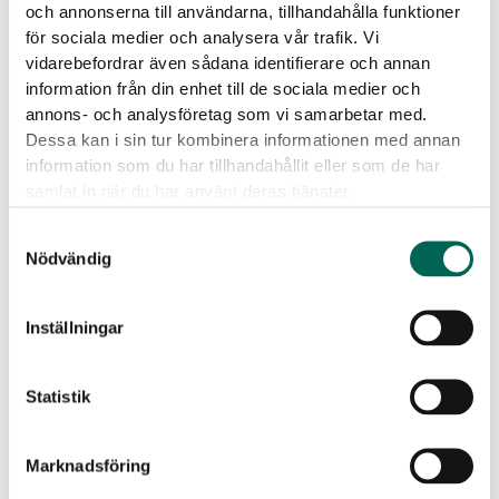
och annonserna till användarna, tillhandahålla funktioner
för sociala medier och analysera vår trafik. Vi
vidarebefordrar även sådana identifierare och annan
information från din enhet till de sociala medier och
annons- och analysföretag som vi samarbetar med.
Dessa kan i sin tur kombinera informationen med annan
Produktdatenblatt
BIM
information som du har tillhandahållit eller som de har
samlat in när du har använt deras tjänster.
Das könnte dir auch gefallen …
Samtyckesval
Nödvändig
Inställningar
Statistik
Marknadsföring