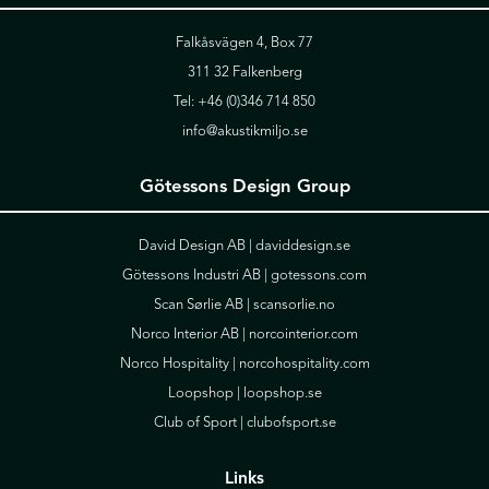
Falkåsvägen 4, Box 77
311 32 Falkenberg
Tel:
+46 (0)346 714 850
info@akustikmiljo.se
Götessons Design Group
David Design AB |
daviddesign.se
Götessons Industri AB |
gotessons.com
Scan Sørlie AB |
scansorlie.no
Norco Interior AB |
norcointerior.com
Norco Hospitality |
norcohospitality.com
Loopshop |
loopshop.se
Club of Sport |
clubofsport.se
Links