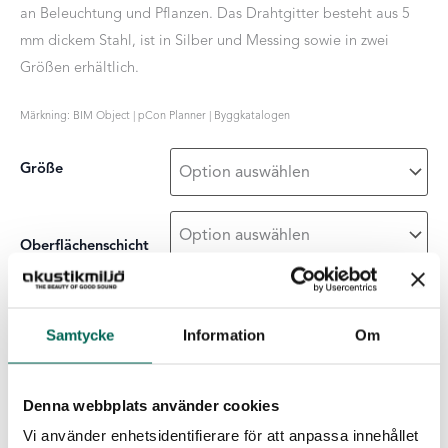
an Beleuchtung und Pflanzen. Das Drahtgitter besteht aus 5
mm dickem Stahl, ist in Silber und Messing sowie in zwei
Größen erhältlich.
Märkning: BIM Object | pCon Planner | Byggkatalogen
Größe
Oberflächenschicht
Off
-
+
Samtycke
Information
Om
ZUR LISTE HINZUFÜGEN
the
grid
decke
Menge
Denna webbplats använder cookies
Herunterladbare Dateien
Vi använder enhetsidentifierare för att anpassa innehållet