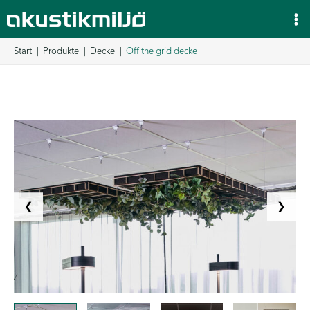
Zum
Inhalt
springen
Start
Produkte
Decke
Off the grid decke
❮
❯