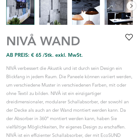
NIVÅ WAND
AB PREIS:
€
65
/Stk. exkl. MwSt.
NIVÅ verbessert die Akustik und ist durch sein Design ein
Blickfang in jedem Raum. Die Paneele können variiert werden,
um verschiedene Muster in verschiedenen Farben, mit oder
ohne Textil zu bilden. NIVÅ ist ein einzigartiger
dreidimensionaler, modularer Schallabsorber, der sowohl an
der Decke als auch an der Wand montiert werden kann. Da
der Absorber in 360° montiert werden kann, haben Sie
vielfältige Möglichkeiten, Ihr eigenes Design zu erschaffen.
NIVÅ ist ein effizienter Schallabsorber, der mit EcoSUND