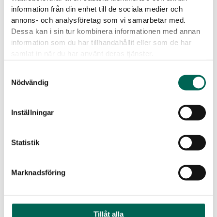
hergestellt.
information från din enhet till de sociala medier och
Keine gefährlichen Chemikalien:
EcoSUND gibt keine Fasern
annons- och analysföretag som vi samarbetar med.
ab, die jucken oder reizen.
Dessa kan i sin tur kombinera informationen med annan
Material:
EcoSUND wird aus recyceltem PET hergestellt.
information som du har tillhandahållit eller som de har
samlat in när du har använt deras tjänster.
Herunterladbare Dateien
Samtyckesval
Nödvändig
Inställningar
Statistik
Produktdatenblatt
BIM
Marknadsföring
Tillåt alla