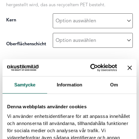
hergestellt wird, das aus recyceltem PET besteht.
Kern
Oberflächenschicht
Nivå
-
+
ZUR LISTE HINZUFÜGEN
Wand
Menge
Samtycke
Information
Om
Produktdetails
Denna webbplats använder cookies
Messen
:
593×593 mm
Vi använder enhetsidentifierare för att anpassa innehållet
Eigenschaften von EcoSund
och annonserna till användarna, tillhandahålla funktioner
för sociala medier och analysera vår trafik. Vi
Keine Emissionen:
EcoSUND wird aus recyceltem PET
vidarebefordrar även sådana identifierare och annan