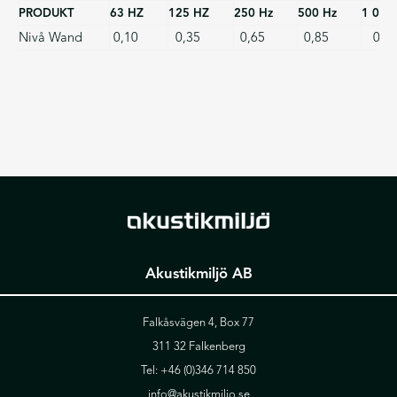
PRODUKT
63 HZ
125 HZ
250 Hz
500 Hz
1 000
Nivå Wand
0,10
0,35
0,65
0,85
0,8
Akustikmiljö AB
Falkåsvägen 4, Box 77
311 32 Falkenberg
Tel:
+46 (0)346 714 850
info@akustikmiljo.se