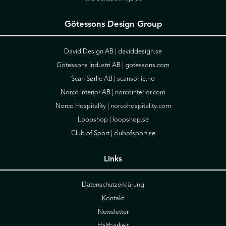
Götessons Design Group
David Design AB |
daviddesign.se
Götessons Industri AB |
gotessons.com
Scan Sørlie AB |
scansorlie.no
Norco Interior AB |
norcointerior.com
Norco Hospitality |
norcohospitality.com
Loopshop |
loopshop.se
Club of Sport |
clubofsport.se
Links
Datenschutzerklärung
Kontakt
Newsletter
Haltbarkeit