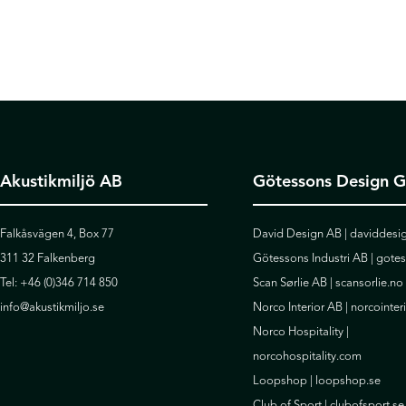
Akustikmiljö AB
Götessons Design 
Falkåsvägen 4, Box 77
David Design AB |
daviddesig
311 32 Falkenberg
Götessons Industri AB |
gote
Tel:
+46 (0)346 714 850
Scan Sørlie AB |
scansorlie.no
info@akustikmiljo.se
Norco Interior AB |
norcointer
Norco Hospitality |
norcohospitality.com
Loopshop |
loopshop.se
Club of Sport |
clubofsport.se