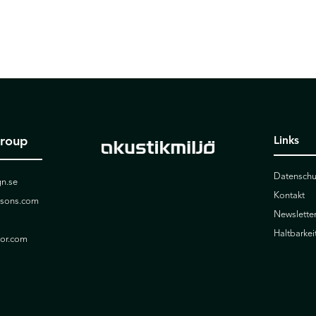
Group
Links
Datenschu
n.se
Kontakt
ssons.com
Newslette
Haltbarkei
ior.com