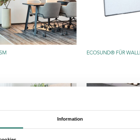
ISM
ECOSUND® FÜR WALL
Information
cookies