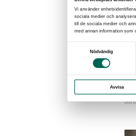
Vi använder enhetsidentifierar
sociala medier och analysera 
till de sociala medier och a
med annan information som du 
Samtyckesval
Nödvändig
FLOR
FLORA
Kunst
Avvisa
Die Pf
und z