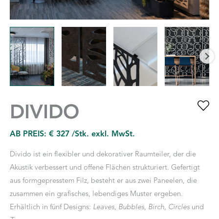
DIVIDO
AB PREIS:
€
327
/Stk. exkl. MwSt.
Divido ist ein flexibler und dekorativer Raumteiler, der die
Akustik verbessert und offene Flächen strukturiert. Gefertigt
aus formgepresstem Filz, besteht er aus zwei Paneelen, die
zusammen ein grafisches, lebendiges Muster ergeben.
Erhältlich in fünf Designs:
Leaves, Bubbles, Birch, Circles
und