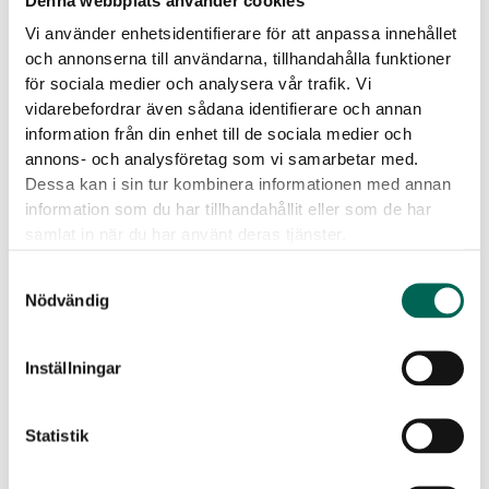
Denna webbplats använder cookies
Menge
Vi använder enhetsidentifierare för att anpassa innehållet
och annonserna till användarna, tillhandahålla funktioner
Produktdetails
för sociala medier och analysera vår trafik. Vi
vidarebefordrar även sådana identifierare och annan
Kern
:
Beige
Dunkelgrau
Hellgrau
information från din enhet till de sociala medier och
Eigenschaften von EcoSund
annons- och analysföretag som vi samarbetar med.
Dessa kan i sin tur kombinera informationen med annan
Keine Emissionen:
EcoSUND wird aus recyceltem PET
information som du har tillhandahållit eller som de har
hergestellt.
samlat in när du har använt deras tjänster.
Keine gefährlichen Chemikalien:
EcoSUND gibt keine Fasern
Samtyckesval
ab, die jucken oder reizen.
Nödvändig
Material:
EcoSUND wird aus recyceltem PET hergestellt.
Herunterladbare Dateien
Inställningar
Statistik