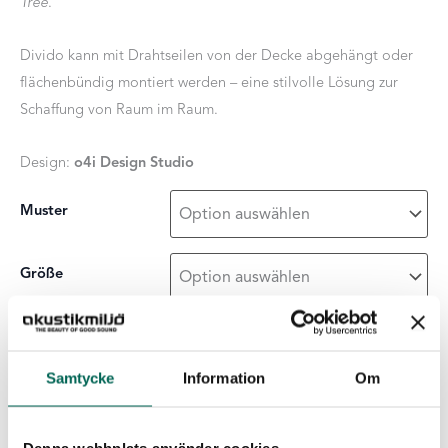
Tree
.
Divido kann mit Drahtseilen von der Decke abgehängt oder
flächenbündig montiert werden – eine stilvolle Lösung zur
Schaffung von Raum im Raum.
Design:
o4i Design Studio
Muster
Größe
Oberflächenschicht
Samtycke
Information
Om
Divido
-
+
ZUR LISTE HINZUFÜGEN