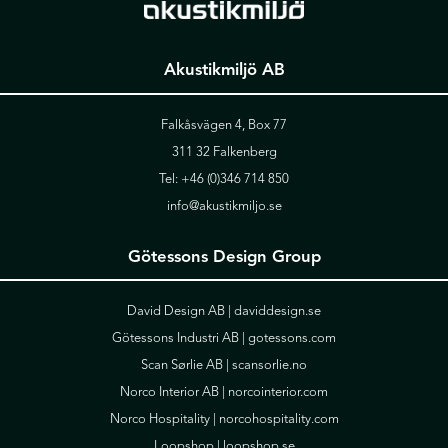
Akustikmiljö AB
Falkåsvägen 4, Box 77
311 32 Falkenberg
Tel:
+46 (0)346 714 850
info@akustikmiljo.se
Götessons Design Group
David Design AB |
daviddesign.se
Götessons Industri AB |
gotessons.com
Scan Sørlie AB |
scansorlie.no
Norco Interior AB |
norcointerior.com
Norco Hospitality |
norcohospitality.com
Loopshop |
loopshop.se