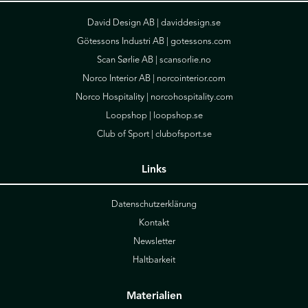
David Design AB |
daviddesign.se
Götessons Industri AB |
gotessons.com
Scan Sørlie AB |
scansorlie.no
Norco Interior AB |
norcointerior.com
Norco Hospitality |
norcohospitality.com
Loopshop |
loopshop.se
Club of Sport |
clubofsport.se
Links
Datenschutzerklärung
Kontakt
Newsletter
Haltbarkeit
Materialien