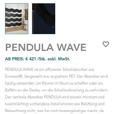
PENDULA WAVE
AB PREIS:
€
421
/Stk. exkl. MwSt.
PENDULA WAVE ist ein effizienter Schallabsorber aus
Ecosund®, hergestellt aus recyceltem PET. Der Absorber wird
häufig verwendet, um Räume im Raum zu schaffen oder als
Baffeln an der Decke, um die Schallausbreitung zu verhindern.
Der vertikale Absorber PENDULA wird einzeln montiert und
beeinträchtigt vorhandene Installationen wie Belüftung und
Beleuchtung nicht, was ihn noch kostengünstiger macht, da