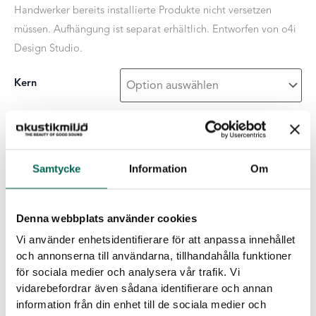
Handwerker bereits installierte Produkte nicht versetzen
müssen. Aufhängung ist separat erhältlich. Entworfen von o4i
Design Studio.
Kern
Oberflächenschicht
Samtycke
Information
Om
Pendula
-
+
ZUR LISTE HINZUFÜGEN
Wave
Denna webbplats använder cookies
Menge
Vi använder enhetsidentifierare för att anpassa innehållet
och annonserna till användarna, tillhandahålla funktioner
Produktdetails
för sociala medier och analysera vår trafik. Vi
Kern
:
Grau
Hellgrau
Schwarz
Weiß
vidarebefordrar även sådana identifierare och annan
Einheiten pro Packung
:
4 St.
information från din enhet till de sociala medier och