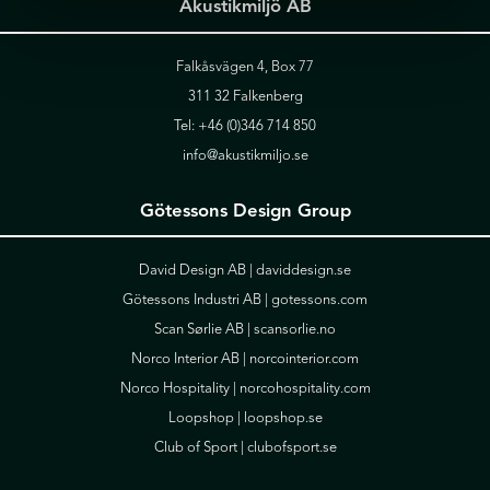
Akustikmiljö AB
Falkåsvägen 4, Box 77
311 32 Falkenberg
Tel:
+46 (0)346 714 850
info@akustikmiljo.se
Götessons Design Group
David Design AB |
daviddesign.se
Götessons Industri AB |
gotessons.com
Scan Sørlie AB |
scansorlie.no
Norco Interior AB |
norcointerior.com
Norco Hospitality |
norcohospitality.com
Loopshop |
loopshop.se
Club of Sport |
clubofsport.se