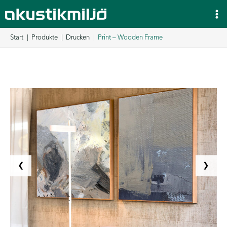
Zum
Inhalt
springen
Start
Produkte
Drucken
Print – Wooden Frame
❮
❯