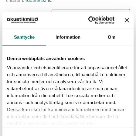
unserer
Bilddatenbank
.
Größe
Samtycke
Information
Om
Rahmenfarbe
Denna webbplats använder cookies
Print
-
+
ZUR LISTE HINZUFÜGEN
Vi använder enhetsidentifierare för att anpassa innehållet
-
och annonserna till användarna, tillhandahålla funktioner
Wooden
Frame
för sociala medier och analysera vår trafik. Vi
Menge
vidarebefordrar även sådana identifierare och annan
Produktdetails
information från din enhet till de sociala medier och
Kern
:
Grau
Hellgrau
Schwarz
Weiß
annons- och analysföretag som vi samarbetar med.
Dessa kan i sin tur kombinera informationen med annan
information som du har tillhandahållit eller som de har
Herunterladbare Dateien
samlat in när du har använt deras tjänster.
Samtyckesval