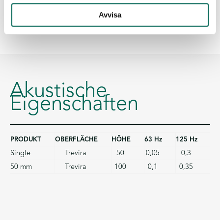
Avvisa
Akustische
Eigenschaften
PRODUKT
OBERFLÄCHE
HÖHE
63 Hz
125 Hz
25
Single
Trevira
50
0,05
0,3
0
50 mm
Trevira
100
0,1
0,35
0