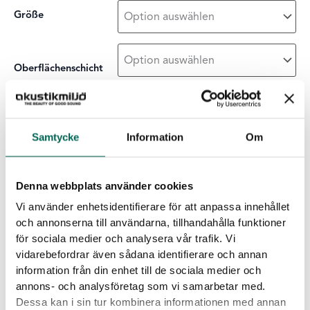
Größe
Oberflächenschicht
Single
-
+
ZUR LISTE HINZUFÜGEN
Menge
Samtycke
Information
Om
Produktdetails
Denna webbplats använder cookies
Vi använder enhetsidentifierare för att anpassa innehållet
Rahmen
:
Gerade geschnittene Kante, Grau, Schwarz,
och annonserna till användarna, tillhandahålla funktioner
Verdeckter Rahmen, Weiß
för sociala medier och analysera vår trafik. Vi
Kern
:
Grau
Schwarz
Weiß
vidarebefordrar även sådana identifierare och annan
information från din enhet till de sociala medier och
Eigenschaften von EcoSund
annons- och analysföretag som vi samarbetar med.
Dessa kan i sin tur kombinera informationen med annan
Keine Emissionen:
EcoSUND wird aus recyceltem PET