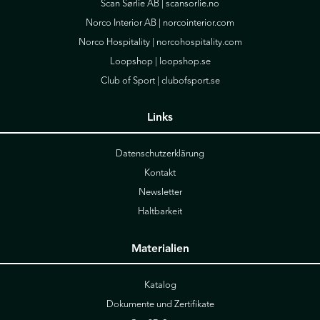
Scan Sørlie AB |
scansorlie.no
Norco Interior AB |
norcointerior.com
Norco Hospitality |
norcohospitality.com
Loopshop |
loopshop.se
Club of Sport |
clubofsport.se
Links
Datenschutzerklärung
Kontakt
Newsletter
Haltbarkeit
Materialien
Katalog
Dokumente und Zertifikate