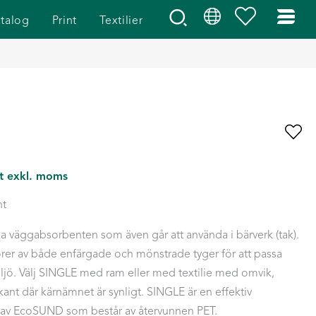
talog
Print
Textilier
st exkl. moms
nt
da väggabsorbenten som även går att använda i bärverk (tak).
törer av både enfärgade och mönstrade tyger för att passa
iljö. Välj SINGLE med ram eller med textilie med omvik,
 kant där kärnämnet är synligt. SINGLE är en effektiv
d av EcoSUND som består av återvunnen PET.