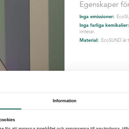
Egenskaper fö
Inga emissioner:
EcoSU
Inga farliga kemikalier
irriterar.
Material:
EcoSUND är ti
Information
cookies
e för att anpassa innehållet och annonserna till användarna, tillh