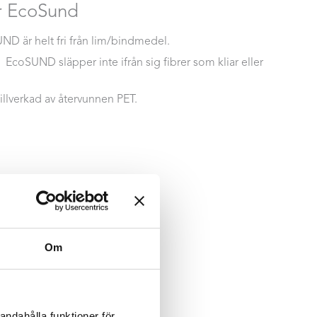
r EcoSund
ND är helt fri från lim/bindmedel.
:
EcoSUND släpper inte ifrån sig fibrer som kliar eller
llverkad av återvunnen PET.
Om
andahålla funktioner för