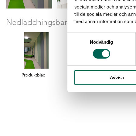
sociala medier och analysera 
till de sociala medier och a
Nedladdningsbara filer
med annan information som du 
Samtyckesval
Nödvändig
Produktblad
BIM
Avvisa