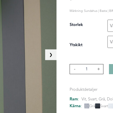
Märkning: Sundahus | Basta | BI
Storlek
Ytskikt
❯
Single
-
+
mängd
Produktdetaljer
Ram
:
Vit, Svart, Grå, D
Kärna
:
Grå
Svart