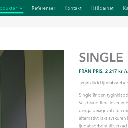
rodukter
Referenser
Kontakt
Hållbarhet
Ka
SINGLE
FRÅN PRIS:
2 217
kr
/
Tyginklädd ljudabsorbe
Single är den tyginkläd
Välj bland flera leveran
övriga designval i din m
alternativt rakt avskuren
ljudabsorbent tillverka