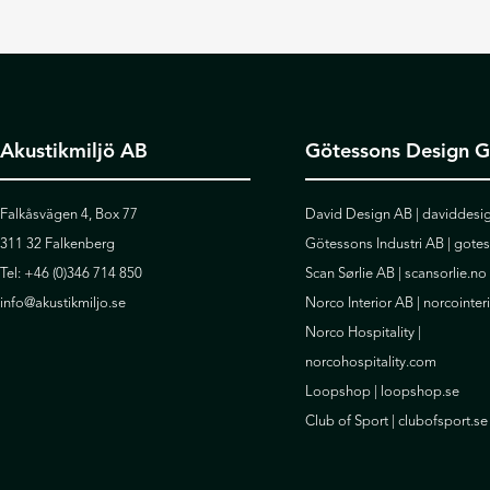
Akustikmiljö AB
Götessons Design 
Falkåsvägen 4, Box 77
David Design AB |
daviddesig
311 32 Falkenberg
Götessons Industri AB |
gote
Tel:
+46 (0)346 714 850
Scan Sørlie AB |
scansorlie.no
info@akustikmiljo.se
Norco Interior AB |
norcointer
Norco Hospitality |
norcohospitality.com
Loopshop |
loopshop.se
Club of Sport |
clubofsport.se