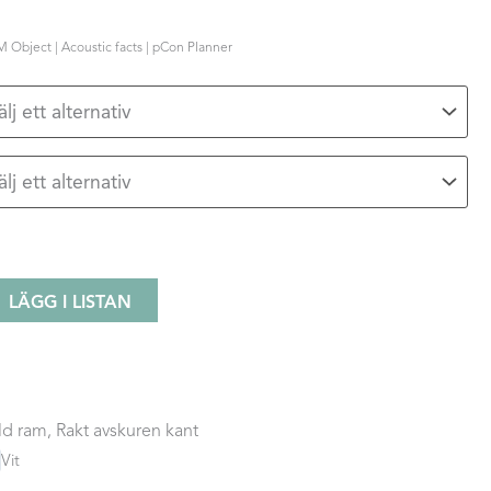
M Object | Acoustic facts | pCon Planner
LÄGG I LISTAN
old ram, Rakt avskuren kant
Vit