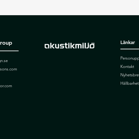
Group
Länkar
Personupp
n.se
Kontakt
ssons.com
Nyhetsbre
Hållbarhet
ior.com