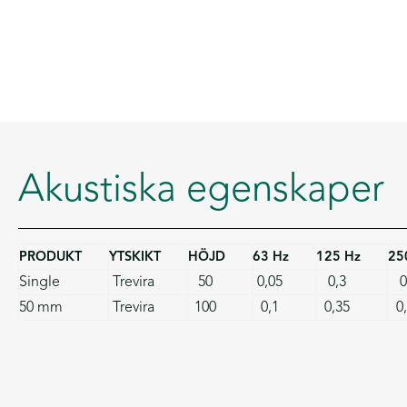
Akustiska egenskaper
PRODUKT
YTSKIKT
HÖJD
63 Hz
125 Hz
25
Single
Trevira
50
0,05
0,3
0
50 mm
Trevira
100
0,1
0,35
0