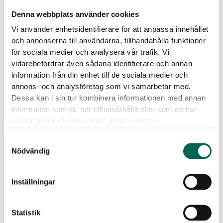
Denna webbplats använder cookies
Vi använder enhetsidentifierare för att anpassa innehållet
och annonserna till användarna, tillhandahålla funktioner
för sociala medier och analysera vår trafik. Vi
vidarebefordrar även sådana identifierare och annan
ECOSUND® INDUSTRY
ECOSUND® TILL
information från din enhet till de sociala medier och
WALLPANELS
Väggabsorbent
annons- och analysföretag som vi samarbetar med.
Dessa kan i sin tur kombinera informationen med annan
information som du har tillhandahållit eller som de har
samlat in när du har använt deras tjänster.
Samtyckesval
Nödvändig
Inställningar
Statistik