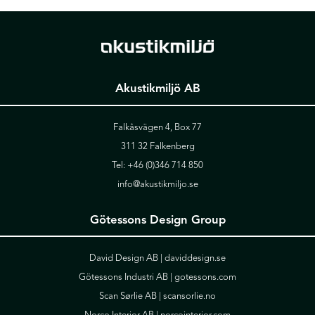
Akustikmiljö AB
Falkåsvägen 4, Box 77
311 32 Falkenberg
Tel:
+46 (0)346 714 850
info@akustikmiljo.se
Götessons Design Group
David Design AB |
daviddesign.se
Götessons Industri AB |
gotessons.com
Scan Sørlie AB |
scansorlie.no