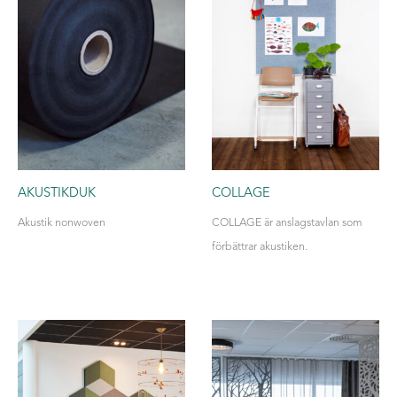
AKUSTIKDUK
COLLAGE
Akustik nonwoven
COLLAGE är anslagstavlan som
förbättrar akustiken.