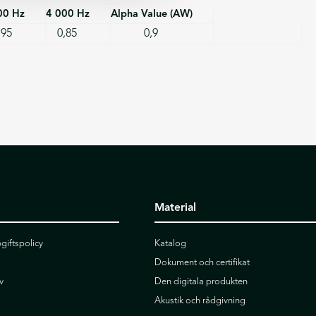
00 Hz
4 000 Hz
Alpha Value (AW)
,95
0,85
0,9
Material
giftspolicy
Katalog
Dokument och certifikat
v
Den digitala produkten
Akustik och rådgivning