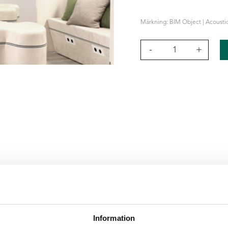
Märkning: BIM Object | Acoustic
Sound
-
+
Off
bokstäver
mängd
Information