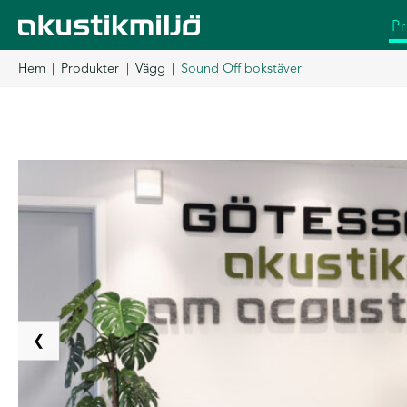
Hoppa
P
till
innehåll
Hem
Produkter
Vägg
Sound Off bokstäver
❮