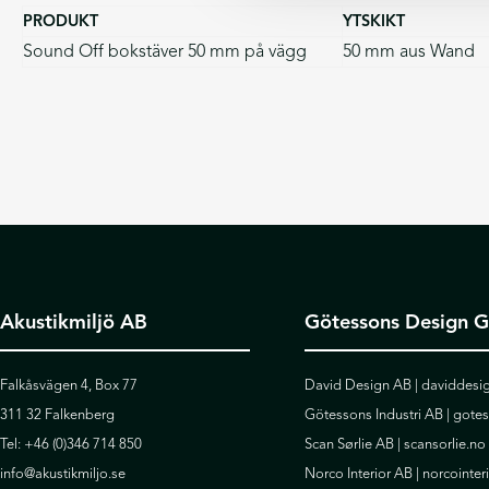
PRODUKT
YTSKIKT
Sound Off bokstäver 50 mm på vägg
50 mm aus Wand
Akustikmiljö AB
Götessons Design 
Falkåsvägen 4, Box 77
David Design AB |
daviddesig
311 32 Falkenberg
Götessons Industri AB |
gote
Tel:
+46 (0)346 714 850
Scan Sørlie AB |
scansorlie.no
info@akustikmiljo.se
Norco Interior AB |
norcointer