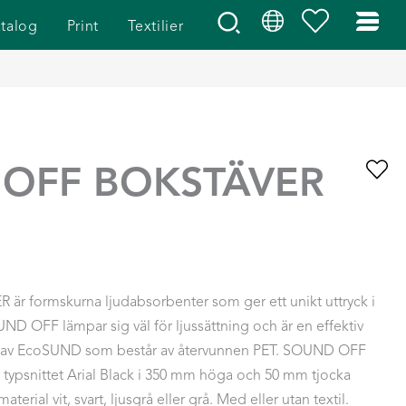
talog
Print
Textilier
OFF BOKSTÄVER
 formskurna ljudabsorbenter som ger ett unikt uttryck i
ND OFF lämpar sig väl för ljussättning och är en effektiv
ad av EcoSUND som består av återvunnen PET. SOUND OFF
i typsnittet Arial Black i 350 mm höga och 50 mm tjocka
aterial vit, svart, ljusgrå eller grå. Med eller utan textil.