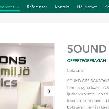
rodukter
Referenser
Kontakt
Hållbarhet
Ka
SOUND 
OFFERTFÖRFRÅGAN
Bokstäver
SOUND OFF BOKSTÄVER är
form av egna texter. SOU
❯
ljudabsorbent tillverk
levereras som standard 
bokstäver. Kan fås i kärnm