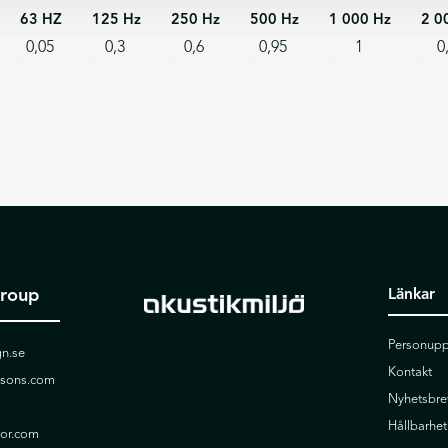
63 HZ
125 Hz
250 Hz
500 Hz
1 000 Hz
2 0
0,05
0,3
0,6
0,95
1
0
Group
Länkar
Personupp
n.se
Kontakt
ssons.com
Nyhetsbre
Hållbarhet
ior.com