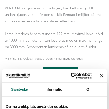
VERTIKAL kan justeras i olika lägen, från helt stängd till
undanskjuten, vilket gör den särskilt lämpad i miljöer där man
vill kunna reglera efterklangstiden efter behov.
Lamellbredden är som standard 127 mm. Maximal lamellhöjd
är 4000 mm, och skenan kan levereras med en maximal längd
på 3000 mm. Absorbenten lamineras på en eller två sidor.
Märkning: BIM Object | Acoustic | pCon Planner | Byggkatalogen
Vertikal
-
+
LÄGG I LISTAN
mängd
Egenskaper för EcoSund
Samtycke
Information
Om
Inga emissioner:
EcoSUND är helt fri från lim/bindmedel.
Inga farliga kemikalier:
EcoSUND släpper inte ifrån sig fibrer
Denna webbplats använder cookies
som kliar eller irriterar.