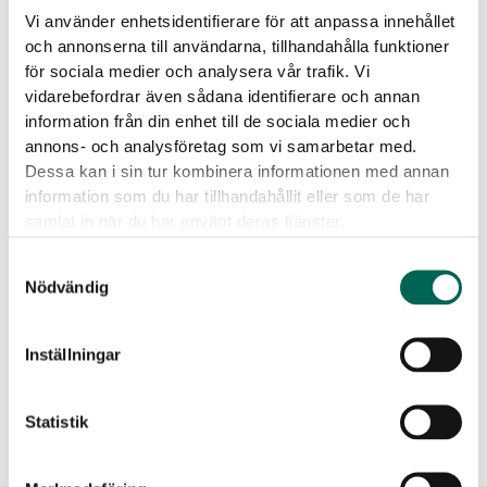
Vi använder enhetsidentifierare för att anpassa innehållet
Material:
EcoSUND är tillverkad av återvunnen PET.
och annonserna till användarna, tillhandahålla funktioner
för sociala medier och analysera vår trafik. Vi
Nedladdningsbara filer
vidarebefordrar även sådana identifierare och annan
information från din enhet till de sociala medier och
annons- och analysföretag som vi samarbetar med.
Dessa kan i sin tur kombinera informationen med annan
information som du har tillhandahållit eller som de har
samlat in när du har använt deras tjänster.
Samtyckesval
Produktblad
Nödvändig
Inställningar
Statistik