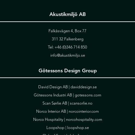
Akustikmiljö AB
Falkåsvägen 4, Box 77
311 32 Falkenberg
Tel:
+46 (0)346 714 850
info@akustikmiljo.se
Götessons Design Group
David Design AB |
daviddesign.se
Götessons Industri AB |
gotessons.com
Scan Sørlie AB |
scansorlie.no
Norco Interior AB |
norcointerior.com
Norco Hospitality |
norcohospitality.com
Loopshop |
loopshop.se