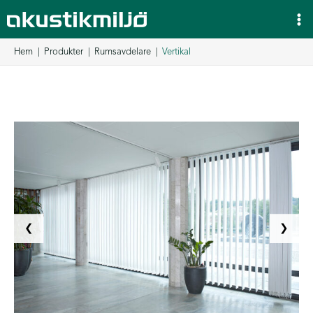
Hoppa
till
innehåll
Hem
Produkter
Rumsavdelare
Vertikal
❮
❯