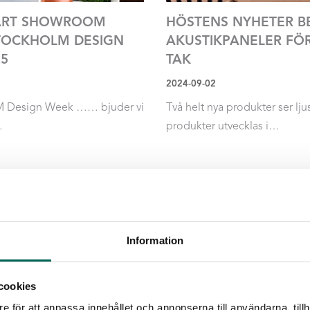
ÅRT SHOWROOM
HÖSTENS NYHETER B
TOCKHOLM DESIGN
AKUSTIKPANELER FÖ
25
TAK
2024-09-02
 Design Week …… bjuder vi
Två helt nya produkter ser lju
…
produkter utvecklas i…
Läs mer
Information
cookies
e för att anpassa innehållet och annonserna till användarna, tillh