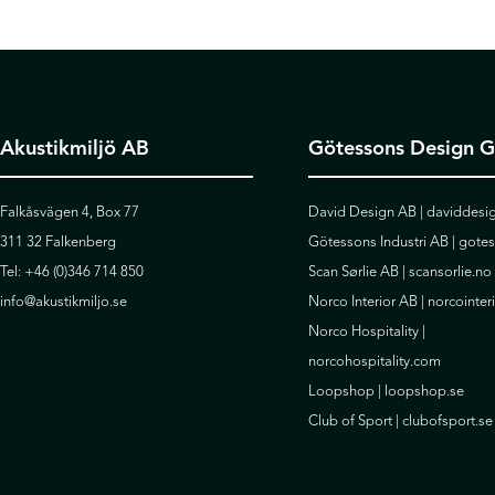
Akustikmiljö AB
Götessons Design 
Falkåsvägen 4, Box 77
David Design AB |
daviddesig
311 32 Falkenberg
Götessons Industri AB |
gote
Tel:
+46 (0)346 714 850
Scan Sørlie AB |
scansorlie.no
info@akustikmiljo.se
Norco Interior AB |
norcointer
Norco Hospitality |
norcohospitality.com
Loopshop |
loopshop.se
Club of Sport |
clubofsport.se