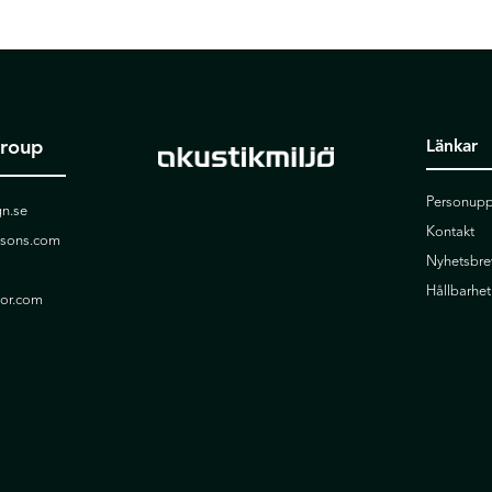
Group
Länkar
Personupp
n.se
Kontakt
ssons.com
Nyhetsbre
Hållbarhet
ior.com