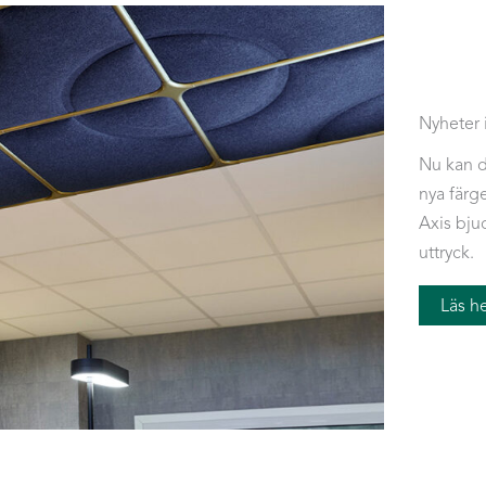
Nyheter 
Nu kan d
nya färge
Axis bju
uttryck.
Läs h