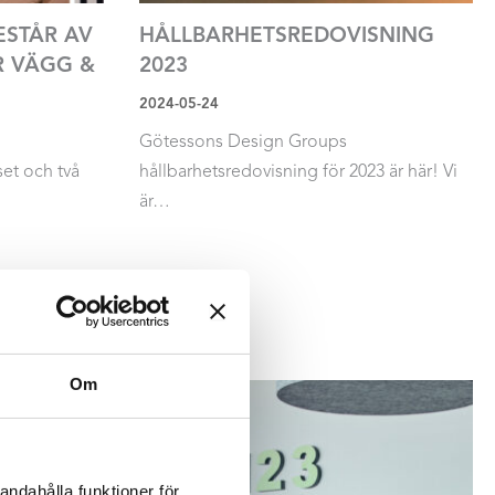
ESTÅR AV
HÅLLBARHETSREDOVISNING
R VÄGG &
2023
2024-05-24
Götessons Design Groups
set och två
hållbarhetsredovisning för 2023 är här! Vi
är…
Läs mer
Om
andahålla funktioner för