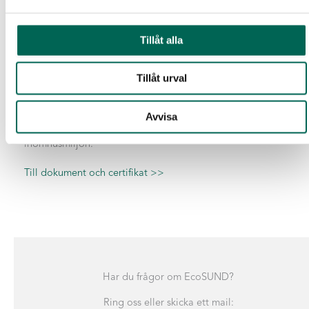
Emissioner
Tillåt alla
Produkten är testad enligt ISO 16000-9:2006 vad gäller
TVOC, formaldehyd, CMR och VOC. Testresultaten
Tillåt urval
överensstämmer med kraven i M1 och uppfyller även
kraven från Svenska Byggvarubedömningen av
Avvisa
rekommenderad klass avseende VOC-utsläpp till
inomhusmiljön.
Till dokument och certifikat >>
Har du frågor om EcoSUND?
Ring oss eller skicka ett mail: