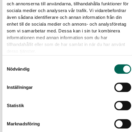
och annonserna till användarna, tillhandahålla funktioner för
sociala medier och analysera vår trafik. Vi vidarebefordrar
Brandtest
även sådana identifierare och annan information från din
EcoSUND är testad och provad enligt EN 13501-1:2007
enhet till de sociala medier och annons- och analysföretag
+ A1 2009, EN 13823 och EN ISO 11925-2 med godkänd
som vi samarbetar med. Dessa kan i sin tur kombinera
klassning B-s1,d0 *.
informationen med annan information som du har
* Även testad med ytskiktsmaterial av polyester och
tillhandahållit eller som de har samlat in när du har använt
deras tjänster.
Trevira CS.
Samtyckesval
EPD
Nödvändig
Vi har räknat på vår miljöpåverkan från
®
®
EcoSUND
och EcoSUND
RAW.
Inställningar
Statistik
Marknadsföring