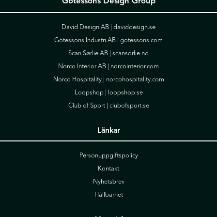
Götessons Design Group
David Design AB |
daviddesign.se
Götessons Industri AB |
gotessons.com
Scan Sørlie AB |
scansorlie.no
Norco Interior AB |
norcointerior.com
Norco Hospitality |
norcohospitality.com
Loopshop |
loopshop.se
Club of Sport |
clubofsport.se
Länkar
Personuppgiftspolicy
Kontakt
Nyhetsbrev
Hållbarhet