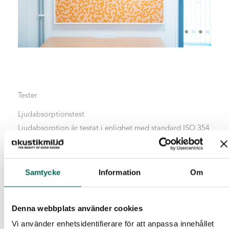
Tester
Ljudabsorptionstest
Ljudabsorption är testat i enlighet med standard ISO 354
och ISO 11654. Testresultat finns hos oss på Akustikmiljö
och även på Acoustic facts.
Samtycke
Information
Om
EXEMPEL PÅ TESTRESULTAT FÖR 50 MM ECOSUND:
Diktmonterad, Klass A αw 0,9 50 mm luftspalt,
Denna webbplats använder cookies
Klass A αw 0,9 200 mm luftspalt,
Vi använder enhetsidentifierare för att anpassa innehållet
Klass A αw 0,95