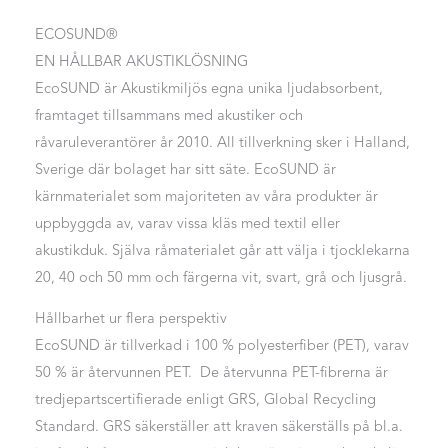
ECOSUND®
EN HÅLLBAR AKUSTIKLÖSNING
EcoSUND är Akustikmiljös egna unika ljudabsorbent,
framtaget tillsammans med akustiker och
råvaruleverantörer år 2010. All tillverkning sker i Halland,
Sverige där bolaget har sitt säte. EcoSUND är
kärnmaterialet som majoriteten av våra produkter är
uppbyggda av, varav vissa kläs med textil eller
akustikduk. Själva råmaterialet går att välja i tjocklekarna
20, 40 och 50 mm och färgerna vit, svart, grå och ljusgrå.
Hållbarhet ur flera perspektiv
EcoSUND är tillverkad i 100 % polyesterfiber (PET), varav
50 % är återvunnen PET. De återvunna PET-fibrerna är
tredjepartscertifierade enligt GRS, Global Recycling
Standard. GRS säkerställer att kraven säkerställs på bl.a.