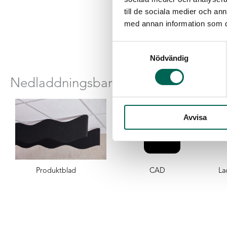
till de sociala medier och a
med annan information som du 
Samtyckesval
Nödvändig
Nedladdningsbara filer
Avvisa
Produktblad
CAD
La