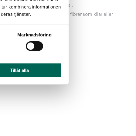
ND är helt fri från lim/bindmedel.
 tur kombinera informationen
:
EcoSUND släpper inte ifrån sig fibrer som kliar eller
deras tjänster.
llverkad av återvunnen PET.
Marknadsföring
Tillåt alla