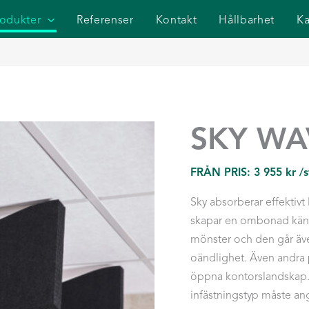
rodukter
Referenser
Kontakt
Hållbarhet
Ka
SKY WA
FRÅN PRIS:
3 955
kr
/
Sky absorberar effektivt
skapar en ombonad käns
mönster och den går även
oändlighet. Även andra 
öppna kontorslandskap. 
infästningstyp måste an