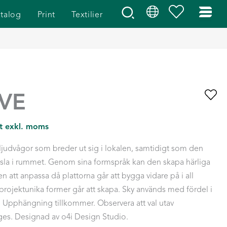
talog
Print
Textilier
VE
st exkl. moms
 ljudvågor som breder ut sig i lokalen, samtidigt som den
la i rummet. Genom sina formspråk kan den skapa härliga
 att anpassa då plattorna går att bygga vidare på i all
projektunika former går att skapa. Sky används med fördel i
Upphängning tillkommer. Observera att val utav
ges. Designad av o4i Design Studio.