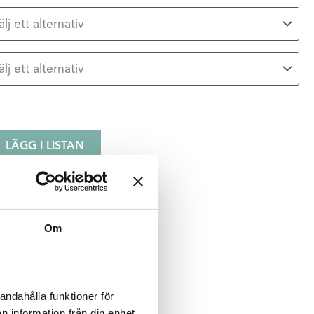
LÄGG I LISTAN
Vit
Om
 mm
r EcoSund
andahålla funktioner för
n information från din enhet