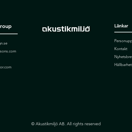
Group
Länkar
Personupp
n.se
Kontakt
ssons.com
Nyhetsbre
Hållbarhet
ior.com
© Akustikmiljö AB. All rights reserved