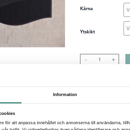
Kärna
Ytskikt
Sky
-
+
Wave
mängd
Produktdetaljer
Kärna
:
Grå
Svart
Information
Antal per paket
:
4 st.
Mått
:
2400 × 343 × 50
cookies
Egenskaper fö
e för att anpassa innehållet och annonserna till användarna, tillh
vår trafik. Vi vidarebefordrar även sådana identifierare och anna