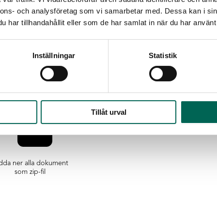
Inga emissioner:
EcoSU
nnons- och analysföretag som vi samarbetar med. Dessa kan i sin
Inga farliga kemikalier
har tillhandahållit eller som de har samlat in när du har använt 
irriterar.
Material:
EcoSUND är ti
Inställningar
Statistik
Tillåt urval
dda ner alla dokument
som zip-fil