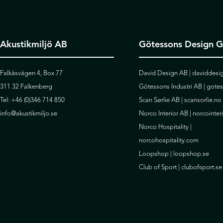
Akustikmiljö AB
Götessons Design 
Falkåsvägen 4, Box 77
David Design AB |
daviddesig
311 32 Falkenberg
Götessons Industri AB |
gote
Tel:
+46 (0)346 714 850
Scan Sørlie AB |
scansorlie.no
info@akustikmiljo.se
Norco Interior AB |
norcointer
Norco Hospitality |
norcohospitality.com
Loopshop |
loopshop.se
Club of Sport |
clubofsport.se