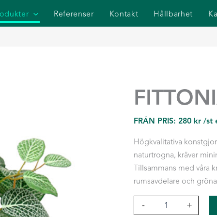
rodukter
Referenser
Kontakt
Hållbarhet
Ka
FITTONI
FRÅN PRIS:
280
kr
/st
Högkvalitativa konstgjord
naturtrogna, kräver minim
Tillsammans med våra kr
rumsavdelare och gröna
Fittonia,
-
+
34