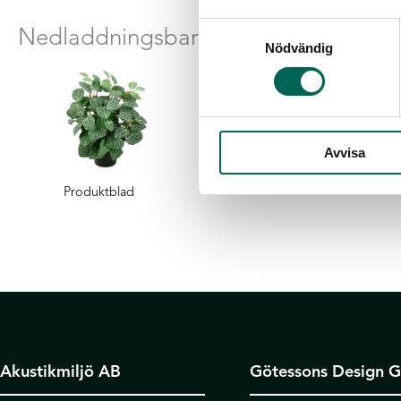
Samtyckesval
Nedladdningsbara filer
Nödvändig
Avvisa
Produktblad
Akustikmiljö AB
Götessons Design 