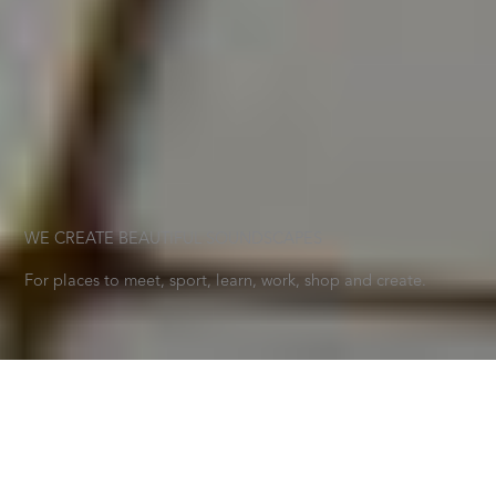
WE CREATE BEAUTIFUL SOUNDSCAPES
For places to meet, sport, learn, work, shop and create.
FRÅN SPORT
TILL