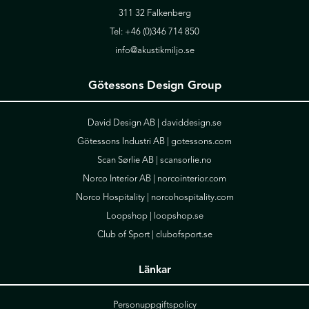
311 32 Falkenberg
Tel:
+46 (0)346 714 850
info@akustikmiljo.se
Götessons Design Group
David Design AB |
daviddesign.se
Götessons Industri AB |
gotessons.com
Scan Sørlie AB |
scansorlie.no
Norco Interior AB |
norcointerior.com
Norco Hospitality |
norcohospitality.com
Loopshop |
loopshop.se
Club of Sport |
clubofsport.se
Länkar
Personuppgiftspolicy