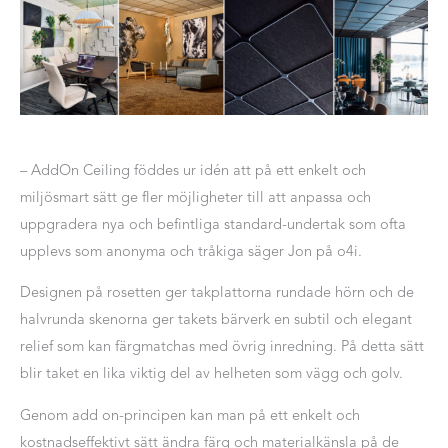
– AddOn Ceiling föddes ur idén att på ett enkelt och
miljösmart sätt ge fler möjligheter till att anpassa och
uppgradera nya och befintliga standard-undertak som ofta
upplevs som anonyma och tråkiga säger Jon på o4i.
Designen på rosetten ger takplattorna rundade hörn och de
halvrunda skenorna ger takets bärverk en subtil och elegant
relief som kan färgmatchas med övrig inredning. På detta sätt
blir taket en lika viktig del av helheten som vägg och golv.
Genom add on-principen kan man på ett enkelt och
kostnadseffektivt sätt ändra färg och materialkänsla på de