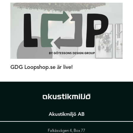
GDG Loopshop.se är live!
Akustikmiljö AB
Falkåsvägen 4, Box 77