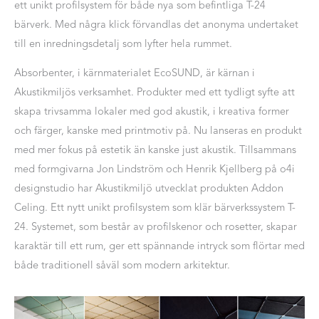
ett unikt profilsystem för både nya som befintliga T-24
bärverk. Med några klick förvandlas det anonyma undertaket
till en inredningsdetalj som lyfter hela rummet.
Absorbenter, i kärnmaterialet EcoSUND, är kärnan i
Akustikmiljös verksamhet. Produkter med ett tydligt syfte att
skapa trivsamma lokaler med god akustik, i kreativa former
och färger, kanske med printmotiv på. Nu lanseras en produkt
med mer fokus på estetik än kanske just akustik. Tillsammans
med formgivarna Jon Lindström och Henrik Kjellberg på o4i
designstudio har Akustikmiljö utvecklat produkten Addon
Celing. Ett nytt unikt profilsystem som klär bärverkssystem T-
24. Systemet, som består av profilskenor och rosetter, skapar
karaktär till ett rum, ger ett spännande intryck som flörtar med
både traditionell såväl som modern arkitektur.