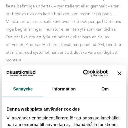
flesta befintliga undertak – nyinstallerat eller gammalt – utan
att behöva riva och kasta bort det som redan är på plats. –
Miljösmart och resurseffektivt även i tid och pengar! Det finns
inga begränsningar i hur stor eller liten yta som kan täckas.
Det går lika bra att fylla ett helt tak eller bara en del av
bärverket. Andreas Hultfeldt, försäljningschef på AM, berättar
att målet med systemet har varit att det ska vara smidigt att
montera.
– Vi ville vi ta fram en produkt som kunder och
installationsfirmor själva kan sätta fast säger han. Då behöver
det inte bli ett lika stort projekt att göra en förändring i ett
Samtycke
Information
Om
rum.
AddOn Ceiling kommer användas i offentliga miljöer där den
Denna webbplats använder cookies
visuella helheten är viktig och där omsorg för detaljer i
Vi använder enhetsidentifierare för att anpassa innehållet
inredningen är hög som tex butiker, hotell, restauranger och
och annonserna till användarna, tillhandahålla funktioner