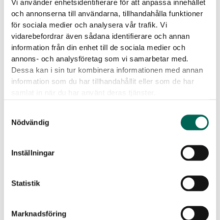
Vi använder enhetsidentifierare för att anpassa innehållet
och annonserna till användarna, tillhandahålla funktioner
för sociala medier och analysera vår trafik. Vi
vidarebefordrar även sådana identifierare och annan
information från din enhet till de sociala medier och
annons- och analysföretag som vi samarbetar med.
LINK
LOD
Dessa kan i sin tur kombinera informationen med annan
information som du har tillhandahållit eller som de har
Akustisk lamellstav
samlat in när du har använt deras tjänster.
Samtyckesval
Nödvändig
Inställningar
Statistik
Marknadsföring