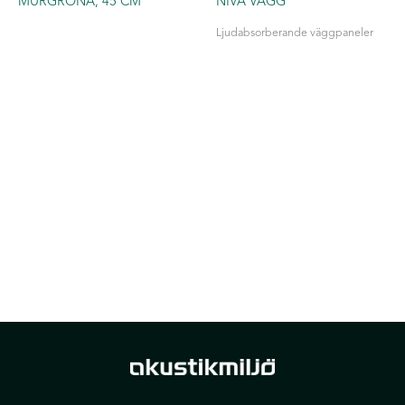
MURGRÖNA, 45 CM
NIVÅ VÄGG
Ljudabsorberande väggpaneler