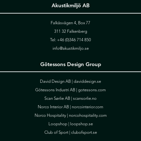
Akustikmiljö AB
Falkåsvägen 4, Box 77
311 32 Falkenberg
Tel:
+46 (0)346 714 850
info@akustikmiljo.se
Götessons Design Group
David Design AB |
daviddesign.se
Götessons Industri AB |
gotessons.com
Scan Sørlie AB |
scansorlie.no
Norco Interior AB |
norcointerior.com
Norco Hospitality |
norcohospitality.com
Loopshop |
loopshop.se
Club of Sport |
clubofsport.se