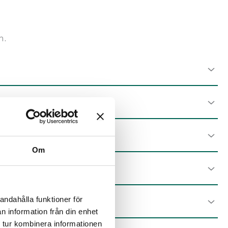
n.
etwas länger sein.
Om
t sind, eines davon zu besuchen, kontaktieren Sie
tik
mit nützlichen Informationen über Akustik und
andahålla funktioner för
n information från din enhet
 tur kombinera informationen
en nächstgelegenen Händler finden