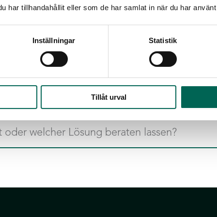
n?
har tillhandahållit eller som de har samlat in när du har använt 
uchtigkeit und widersteht den Elementen.
Inställningar
Statistik
h bei uns über die Möglichkeiten.
us verfügen wir über ein großes Netzwerk von Installationspart
Tillåt urval
fasern (PET), wovon 50 % aus recycelten PET-Flaschen bestehen
t oder welcher Lösung beraten lassen?
an der richtigen Akustikwirkung für den Raum berechnen.