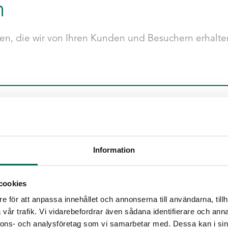
n
gen, die wir von Ihren Kunden und Besuchern erhalte
die Lieferzeit 4 Wochen. Bei einer Sonderlösung kann die Zeit 
aterial EcoSUND?
formationen und Tests zu EcoSUND®
gt werden können?
Information
önnen den nächstgelegenen finden. Wenn Sie daran interessier
such.
cookies
hrigen Produktkatalog. Dort finden Sie auch unser Magazin
Akus
e för att anpassa innehållet och annonserna till användarna, tillh
vår trafik. Vi vidarebefordrar även sådana identifierare och anna
nnons- och analysföretag som vi samarbetar med. Dessa kan i sin
zahlreichen Händler kaufen. Kontaktieren Sie uns, wenn Sie d