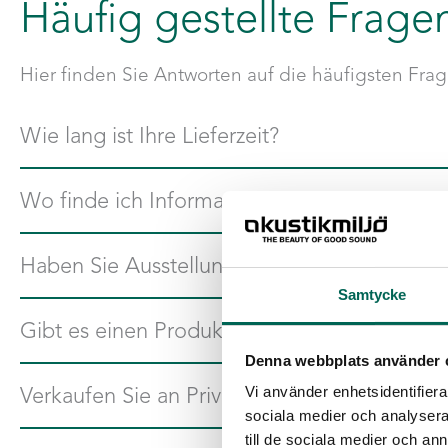
Häufig gestellte Frage
Hier finden Sie Antworten auf die häufigsten Fra
Wie lang ist Ihre Lieferzeit?
Für unsere Produkte aus unserem Standardsortiment beträgt 
Wo finde ich Informationen zu Ihrem Kernm
Unter der Seite „
Dokumente und Zertifikate
“ finden Sie In
Haben Sie Ausstellungsräume, die besichti
Samtycke
Ja, unter
kontakt
finden Sie unsere Ausstellungsräume und k
Gibt es einen Produktkatalog?
uns über info@akustikmiljo.se und wir vereinbaren einen Be
Denna webbplats använder 
Ja, unter der Registerkarte „
Katalog
“ finden Sie den diesjä
Verkaufen Sie an Privatpersonen?
Vi använder enhetsidentifierar
inspirierenden Referenzprojekten.
sociala medier och analysera 
till de sociala medier och a
Privatpersonen können unsere Produkte über einen unserer 