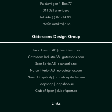
Falkåsvägen 4, Box 77
311 32 Falkenberg
Tel:
+46 (0)346 714 850
info@akustikmiljo.se
Götessons Design Group
David Design AB |
daviddesign.se
Götessons Industri AB |
gotessons.com
Scan Sørlie AB |
scansorlie.no
Norco Interior AB |
norcointerior.com
Norco Hospitality |
norcohospitality.com
Loopshop |
loopshop.se
Club of Sport |
clubofsport.se
Links