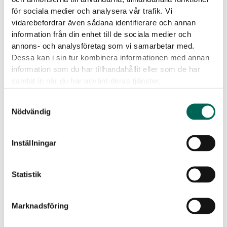
Messen
:
2400 × 400 × 50 mm
för sociala medier och analysera vår trafik. Vi
Eigenschaften von EcoSund
vidarebefordrar även sådana identifierare och annan
information från din enhet till de sociala medier och
Keine Emissionen:
EcoSUND wird aus recyceltem PET
annons- och analysföretag som vi samarbetar med.
hergestellt.
Dessa kan i sin tur kombinera informationen med annan
Keine gefährlichen Chemikalien:
EcoSUND gibt keine Fasern
information som du har tillhandahållit eller som de har
ab, die jucken oder reizen.
samlat in när du har använt deras tjänster.
Material:
EcoSUND wird aus recyceltem PET hergestellt.
Samtyckesval
Nödvändig
Herunterladbare Dateien
Inställningar
Statistik
Marknadsföring
Produktdatenblatt
CAD