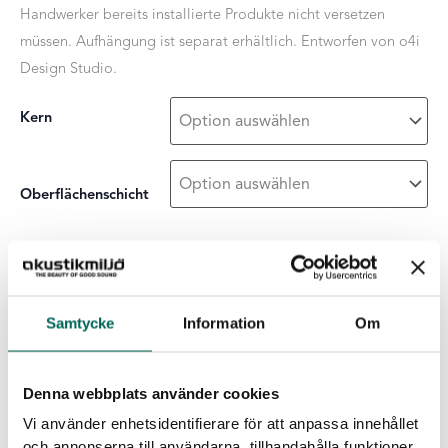
Handwerker bereits installierte Produkte nicht versetzen
müssen. Aufhängung ist separat erhältlich. Entworfen von o4i
Design Studio.
Kern
Oberflächenschicht
Pendula
-
+
ZUR LISTE HINZUFÜGEN
Pixel
Menge
Samtycke
Information
Om
Produktdetails
Denna webbplats använder cookies
Kern
:
Grau
Hellgrau
Schwarz
Weiß
Vi använder enhetsidentifierare för att anpassa innehållet
Einheiten pro Packung
:
5 St.
och annonserna till användarna, tillhandahålla funktioner