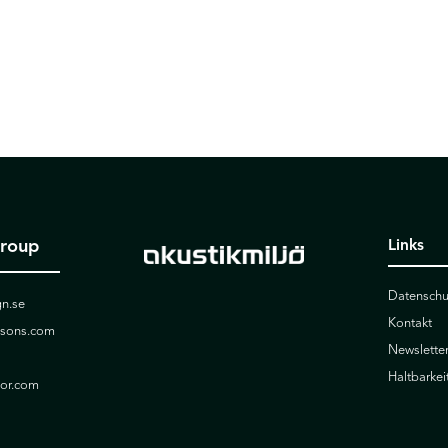
Group
Links
Datenschu
n.se
Kontakt
ssons.com
Newslette
Haltbarkei
ior.com