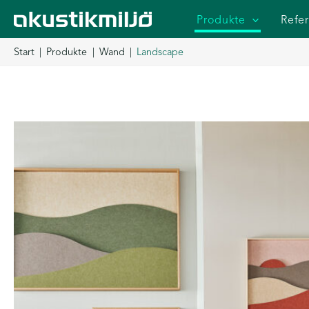
Zum
Produkte
Refe
Inhalt
springen
Start
Produkte
Wand
Landscape