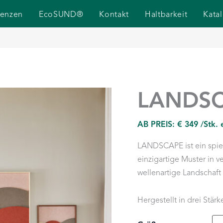
renzen
EcoSUND®
Kontakt
Haltbarkeit
Kata
LANDS
AB PREIS:
€
349
/Stk.
LANDSCAPE ist ein spie
einzigartige Muster in 
wellenartige Landschaft 
Hergestellt in drei Stä