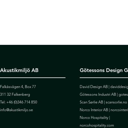
Akustikmiljö AB
Götessons Design 
Falkåsvägen 4, Box 77
David Design AB |
daviddesig
311 32 Falkenberg
Götessons Industri AB |
gote
Tel:
+46 (0)346 714 850
Scan Sørlie AB |
scansorlie.no
info@akustikmiljo.se
Norco Interior AB |
norcointer
Norco Hospitality |
norcohospitality.com