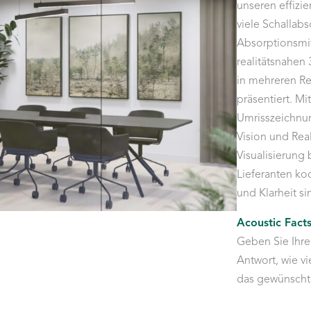
unseren effizi
viele Schallab
Absorptionsmit
realitätsnahen
in mehreren R
präsentiert. Mi
Umrisszeichnun
Vision und Rea
Visualisierung
Lieferanten ko
und Klarheit s
Acoustic Fact
Geben Sie Ihre
Antwort, wie v
das gewünschte