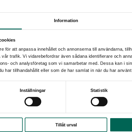
Information
cookies
e för att anpassa innehållet och annonserna till användarna, tillh
vår trafik. Vi vidarebefordrar även sådana identifierare och anna
nnons- och analysföretag som vi samarbetar med. Dessa kan i sin
e Funktionsweise des Prozesses anzusehen. Deshalb h
har tillhandahållit eller som de har samlat in när du har använt 
chnungsvorschlag erstellt.
Inställningar
Statistik
Tillåt urval