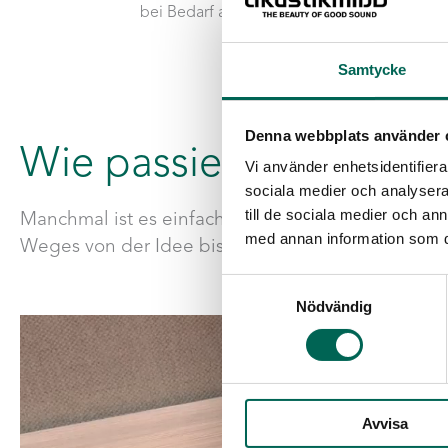
bei Bedarf auch bei der Montage helfen.
Samtycke
Denna webbplats använder 
Wie passiert es?
Vi använder enhetsidentifierar
sociala medier och analysera 
till de sociala medier och a
Manchmal ist es einfacher, sich ein Video über di
med annan information som du 
Weges von der Idee bis zum für Sie passenden Zei
Samtyckesval
Nödvändig
Avvisa