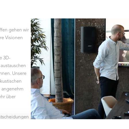
effen gehen wir
re Visionen
ne 3D-
 austauschen
nnen. Unsere
akustischen
o angenehm
ehr über
ntscheidungen
s und können