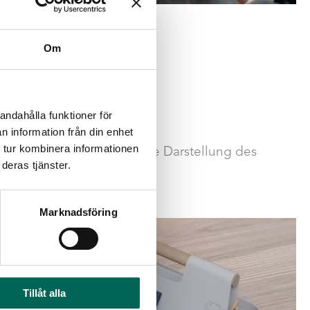
Om
andahålla funktioner för
n information från din enhet
 tur kombinera informationen
aben wir für Sie eine kurze Darstellung des
deras tjänster.
Marknadsföring
Tillåt alla