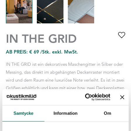
IN THE GRID
AB PREIS:
€
69
/Stk. exkl. MwSt.
IN THE GRID ist ein dekoratives Maschengitter in Silber oder
Messing, das direkt im abgehängten Deckenraster montiert
wird und dem Raum eine luxuriöse Note verleiht. Es ist in zwei
Größen erhältlich und kann mit einer bzw. zwei Deckenplatten
kombiniert werden. Zur Anpassung an die übrige
Raumgestaltung können alle unsere EcoSUND TILES mit IN
THE GRID verwendet werden: TILES mit Nova, Hush oder
Samtycke
Information
Om
EcoSUND in Weiß, Schwarz oder Grau, oder in der RAW-
Edition.