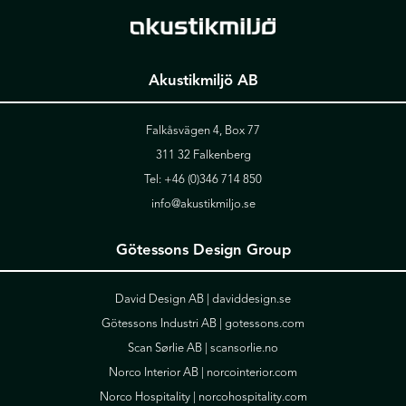
Akustikmiljö AB
Falkåsvägen 4, Box 77
311 32 Falkenberg
Tel:
+46 (0)346 714 850
info@akustikmiljo.se
Götessons Design Group
David Design AB |
daviddesign.se
Götessons Industri AB |
gotessons.com
Scan Sørlie AB |
scansorlie.no
Norco Interior AB |
norcointerior.com
Norco Hospitality |
norcohospitality.com