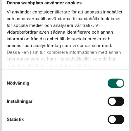
Denna webbplats använder cookies
Größe
Vi använder enhetsidentifierare för att anpassa innehållet
och annonserna till användarna, tillhandahålla funktioner
för sociala medier och analysera vår trafik. Vi
vidarebefordrar även sådana identifierare och annan
Oberflächenschicht
information från din enhet till de sociala medier och
annons- och analysföretag som vi samarbetar med.
Dessa kan i sin tur kombinera informationen med annan
In
information som du har tillhandahållit eller som de har
-
+
ZUR LISTE HINZUFÜGEN
The
samlat in när du har använt deras tjänster.
Grid
Menge
Samtyckesval
Herunterladbare Dateien
Nödvändig
Inställningar
Statistik