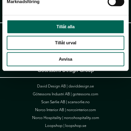
Marknadsföring
Akustikmiljö AB
Tillåt alla
Falkåsvägen 4, Box 77
311 32 Falkenberg
Tillåt urval
Tel:
+46 (0)346 714 850
info@akustikmiljo.se
Avvisa
Götessons Design Group
David Design AB |
daviddesign.se
Götessons Industri AB |
gotessons.com
Scan Sørlie AB |
scansorlie.no
Norco Interior AB |
norcointerior.com
Norco Hospitality |
norcohospitality.com
Loopshop |
loopshop.se