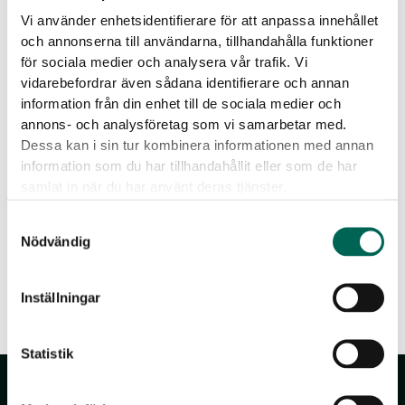
Vi använder enhetsidentifierare för att anpassa innehållet
Efeugirlande
-
+
ZUR LISTE HINZUFÜGEN
Menge
och annonserna till användarna, tillhandahålla funktioner
för sociala medier och analysera vår trafik. Vi
vidarebefordrar även sådana identifierare och annan
Herunterladbare Dateien
information från din enhet till de sociala medier och
annons- och analysföretag som vi samarbetar med.
Dessa kan i sin tur kombinera informationen med annan
information som du har tillhandahållit eller som de har
samlat in när du har använt deras tjänster.
Samtyckesval
Nödvändig
Produktdatenblatt
Inställningar
Statistik