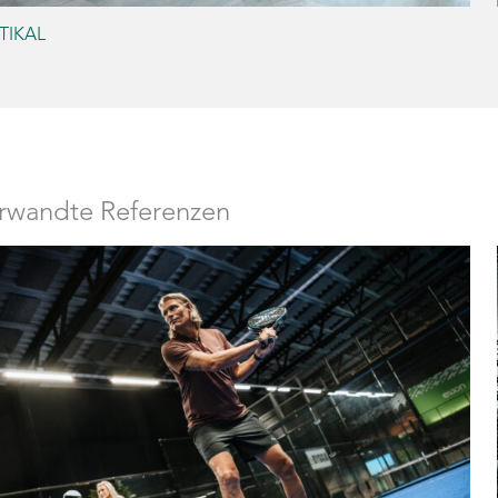
TIKAL
rwandte Referenzen