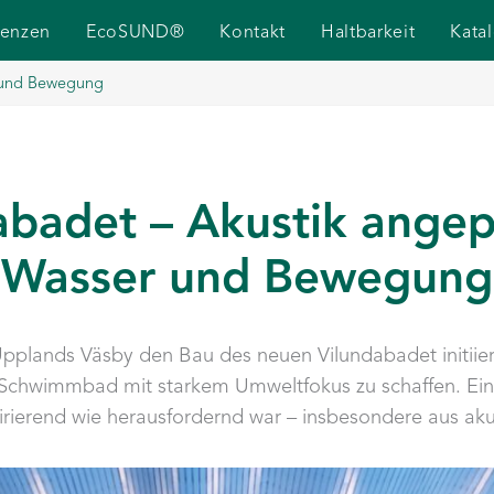
renzen
EcoSUND®
Kontakt
Haltbarkeit
Kata
r und Bewegung
abadet – Akustik angep
Wasser und Bewegung
plands Väsby den Bau des neuen Vilundabadet initiiert
es Schwimmbad mit starkem Umweltfokus zu schaffen. Ein
rierend wie herausfordernd war – insbesondere aus akus