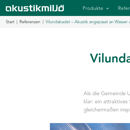
Zum
Produkte
Refe
Inhalt
springen
Start
Referenzen
Vilundabadet – Akustik angepasst an Wasse
Vilund
Als die Gemeinde Up
klar: ein attraktiv
gleichermaßen inspi