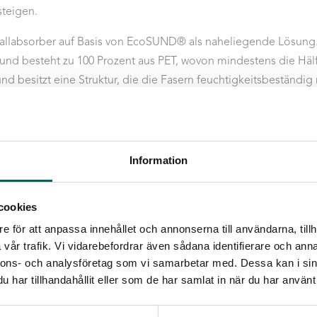
steigen.
hallabsorber auf Basis von EcoSUND® als naheliegende Lösung. 
 und besteht zu 100 Prozent aus PET, wovon mindestens die Hälfte 
und besitzt eine Struktur, die die Fasern feuchtigkeitsbeständi
t beeinträchtigt noch besteht die Gefahr von Schimmelbildung.
ebung entscheidend sind.
er Lamellenvorhang VERTIKAL gewählt, der effektive Schallab
Information
tonischen Ausdruck verbindet. Für die Decke war eine Lösung er
 auch streut. Das Ergebnis war eine wellenförmige Decke aus Ho
hallabsorbern aus EcoSUND®. Eine Lösung, die zu einer ange
cookies
 und gleichzeitig die visuelle Identität des Raumes stärkt.
e för att anpassa innehållet och annonserna till användarna, tillh
vår trafik. Vi vidarebefordrar även sådana identifierare och anna
nschauliches Beispiel dafür, wie durch die richtige Materialwah
nnons- och analysföretag som vi samarbetar med. Dessa kan i sin
haltige, funktionale und angenehme Umgebungen entstehen kö
har tillhandahållit eller som de har samlat in när du har använt 
dingungen.