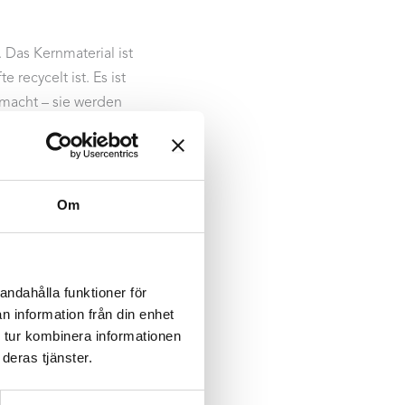
Das Kernmaterial ist
recycelt ist. Es ist
g macht – sie werden
 Eigenschaften, die in
sorption mit einem
Om
forderlich, die Schall
lzlamellen mit
nehmeren
andahålla funktioner för
n information från din enhet
l und durchdachte
 tur kombinera informationen
nnen – selbst unter
deras tjänster.