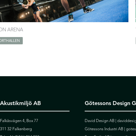
ION ARENA
ORTHALLEN
Akustikmiljö AB
Götessons Design 
Falkåsvägen 4, Box 77
David Design AB |
daviddesig
311 32 Falkenberg
Götessons Industri AB |
gote