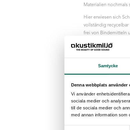
Materialien nochmals 
Hier erwiesen sich Sc
vollständig recycelbar
frei von Bindemitteln 
weder von Feuchtigkei
einer Schwimmbadumg
Für die Wände wurde d
Samtycke
flexiblen und architek
sowohl absorbiert als
dahinterliegenden Sc
Denna webbplats använder 
Klangumgebung beiträgt
Vi använder enhetsidentifierar
sociala medier och analysera 
Vilundabadet ist ein a
till de sociala medier och a
Akustiklösungen nach
med annan information som du 
anspruchsvollsten Be
Samtyckesval