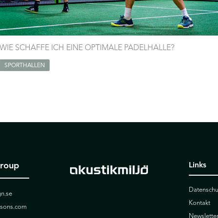
WIE SCHAFFE ICH EINE OPTIMALE PADELHALLE?
SPORTHALLEN
Group
Links
Datenschu
n.se
Kontakt
ssons.com
Newslette