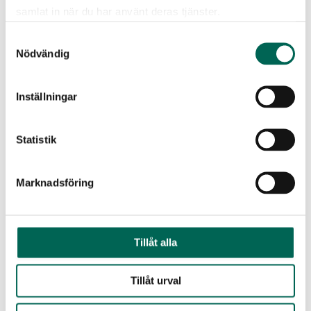
samlat in när du har använt deras tjänster.
GDG erwirbt Norco Interior
Samtyckesval
Nödvändig
Inställningar
Statistik
Marknadsföring
AddOn-Ceiling – Nie wieder eine langweilige
abgehängte Decke
Tillåt alla
Tillåt urval