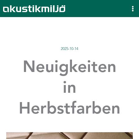
Zum
Inhalt
springen
2025-10-14
Neuigkeiten
in
Herbstfarben