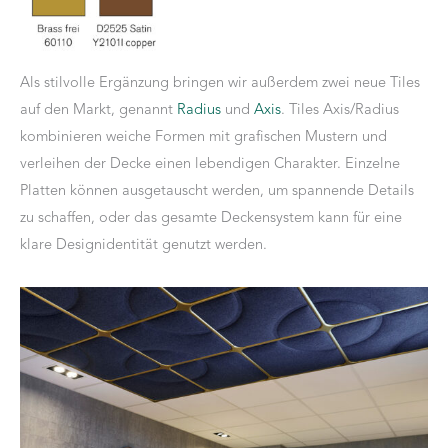
Als stilvolle Ergänzung bringen wir außerdem zwei neue Tiles
auf den Markt, genannt
Radius
und
Axis
. Tiles Axis/Radius
kombinieren weiche Formen mit grafischen Mustern und
verleihen der Decke einen lebendigen Charakter. Einzelne
Platten können ausgetauscht werden, um spannende Details
zu schaffen, oder das gesamte Deckensystem kann für eine
klare Designidentität genutzt werden.