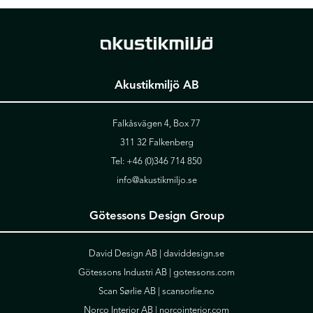
Akustikmiljö AB
Falkåsvägen 4, Box 77
311 32 Falkenberg
Tel:
+46 (0)346 714 850
info@akustikmiljo.se
Götessons Design Group
David Design AB |
daviddesign.se
Götessons Industri AB |
gotessons.com
Scan Sørlie AB |
scansorlie.no
Norco Interior AB |
norcointerior.com