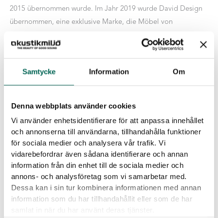
2015 übernommen wurde. Im Jahr 2019 wurde David Design
übernommen, eine exklusive Marke, die Möbel von
Schwedens Top-Designern herstellt. Im Jahr 2021 wurde die
Marke G-SIGN gegründet, die als erste auf dem Markt ein
Gesamtkonzept in der Gaming-Welt anbot. Im Jahr 2022
Samtycke
Information
Om
wurde Scan Sørlie zur Gruppe hinzugefügt, ein führender
Möbelanbieter auf dem nordischen Markt mit starker
Kompetenz in Produktion und Produktentwicklung. Die GDG-
Denna webbplats använder cookies
Gruppe hat einen Jahresumsatz von rund 550 Millionen SEK
Vi använder enhetsidentifierare för att anpassa innehållet
und beschäftigt über 200 Mitarbeiter. Norco Interior hat einen
och annonserna till användarna, tillhandahålla funktioner
Jahresumsatz von etwa 900 Millionen SEK und beschäftigt
för sociala medier och analysera vår trafik. Vi
etwa 350 Mitarbeiter. Nach der Fusion wird die Götessons
vidarebefordrar även sådana identifierare och annan
information från din enhet till de sociala medier och
Design Group einen Umsatz von etwa 1,4 Milliarden SEK
annons- och analysföretag som vi samarbetar med.
haben und etwa 550 Mitarbeiter beschäftigen.
Dessa kan i sin tur kombinera informationen med annan
information som du har tillhandahållit eller som de har
Über Accent Equity
samlat in när du har använt deras tjänster.
GDG ist mehrheitlich im Besitz von Accent Equity. Accent