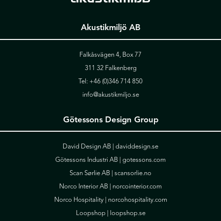
Akustikmiljö AB
Falkåsvägen 4, Box 77
311 32 Falkenberg
Tel:
+46 (0)346 714 850
info@akustikmiljo.se
Götessons Design Group
David Design AB |
daviddesign.se
Götessons Industri AB |
gotessons.com
Scan Sørlie AB |
scansorlie.no
Norco Interior AB |
norcointerior.com
Norco Hospitality |
norcohospitality.com
Loopshop |
loopshop.se