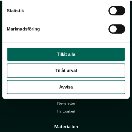
David Design AB |
daviddesign.se
Statistik
Götessons Industri AB |
gotessons.com
Scan Sørlie AB |
scansorlie.no
Marknadsföring
Norco Interior AB |
norcointerior.com
Norco Hospitality |
norcohospitality.com
Loopshop |
loopshop.se
Tillåt alla
Club of Sport |
clubofsport.se
Tillåt urval
Links
Avvisa
Datenschutzerklärung
Kontakt
Newsletter
Haltbarkeit
Materialien