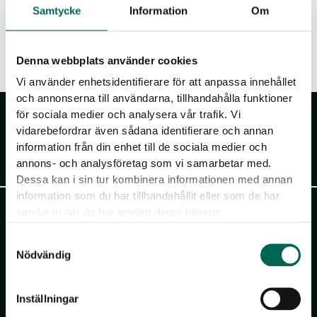
Samtycke
Information
Om
7
Beitrag lesen »
Akustik-
Tipps
Denna webbplats använder cookies
für
Vi använder enhetsidentifierare för att anpassa innehållet
ein
och annonserna till användarna, tillhandahålla funktioner
för sociala medier och analysera vår trafik. Vi
ruhigeres
vidarebefordrar även sådana identifierare och annan
Büro
information från din enhet till de sociala medier och
annons- och analysföretag som vi samarbetar med.
Akustikmiljö AB
Dessa kan i sin tur kombinera informationen med annan
information som du har tillhandahållit eller som de har
Falkåsvägen 4, Box 77
samlat in när du har använt deras tjänster.
311 32 Falkenberg
Samtyckesval
Tel:
+46 (0)346 714 850
Nödvändig
info@akustikmiljo.se
Inställningar
Götessons Design Group