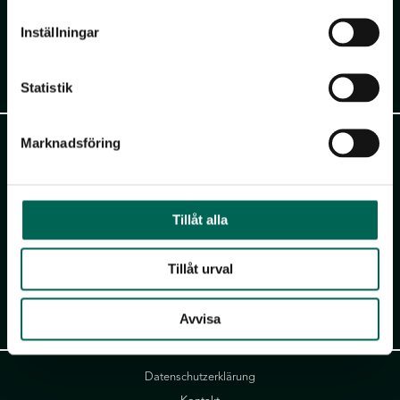
Tel:
+46 (0)346 714 850
Inställningar
info@akustikmiljo.se
Statistik
Götessons Design Group
David Design AB |
daviddesign.se
Marknadsföring
Götessons Industri AB |
gotessons.com
Scan Sørlie AB |
scansorlie.no
Norco Interior AB |
norcointerior.com
Tillåt alla
Norco Hospitality |
norcohospitality.com
Loopshop |
loopshop.se
Tillåt urval
Club of Sport |
clubofsport.se
Avvisa
Links
Datenschutzerklärung