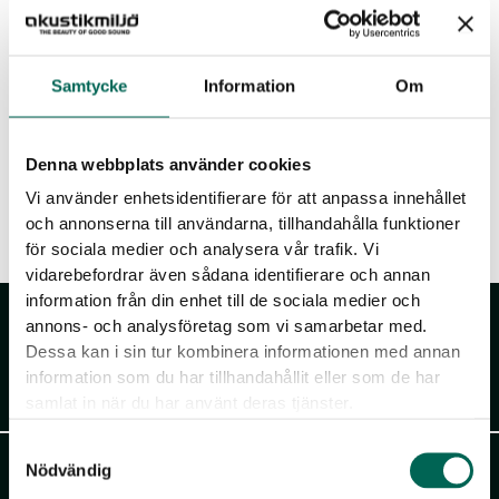
Dein Warenkorb ist derzeit leer.
Samtycke
Information
Om
Zurück zum Shop
Denna webbplats använder cookies
Vi använder enhetsidentifierare för att anpassa innehållet
och annonserna till användarna, tillhandahålla funktioner
för sociala medier och analysera vår trafik. Vi
vidarebefordrar även sådana identifierare och annan
information från din enhet till de sociala medier och
annons- och analysföretag som vi samarbetar med.
Dessa kan i sin tur kombinera informationen med annan
information som du har tillhandahållit eller som de har
Akustikmiljö AB
samlat in när du har använt deras tjänster.
Samtyckesval
Falkåsvägen 4, Box 77
Nödvändig
311 32 Falkenberg