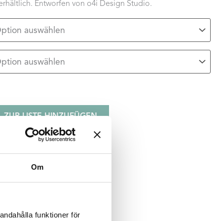
erhältlich. Entworfen von o4i Design Studio.
ZUR LISTE HINZUFÜGEN
Om
u
Schwarz
Weiß
:
4 St.
 50 mm
andahålla funktioner för