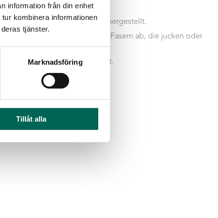
 von EcoSund
n information från din enhet
 tur kombinera informationen
SUND wird aus recyceltem PET hergestellt.
deras tjänster.
mikalien:
EcoSUND gibt keine Fasern ab, die jucken oder
 aus recyceltem PET hergestellt.
Marknadsföring
Tillåt alla