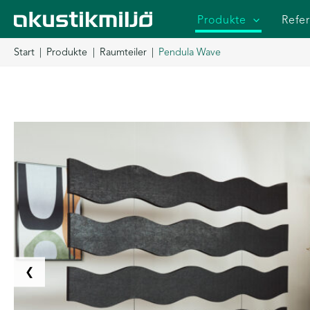
Zum
Produkte
Refe
Inhalt
springen
Start
Produkte
Raumteiler
Pendula Wave
❮