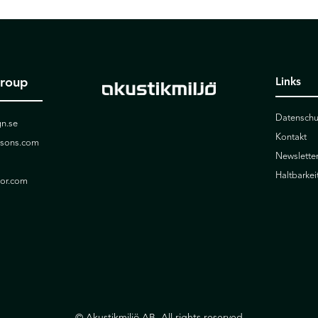
Group
Links
Datenschu
n.se
Kontakt
ssons.com
Newslette
Haltbarkei
ior.com
© Akustikmiljö AB. All rights reserved