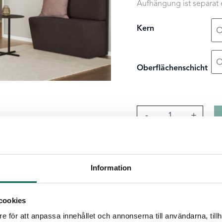
Aufhängung ist separat 
Kern
Oberflächenschicht
Pendula
-
+
Wave
Menge
Produktdetails
Information
Kern
:
Grau
Hellgra
Einheiten pro Packung
cookies
Messen
:
2400 × 400 ×
e för att anpassa innehållet och annonserna till användarna, tillh