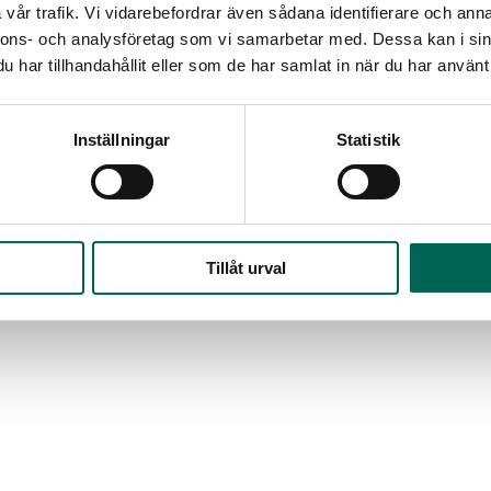
Eigenschaften
vår trafik. Vi vidarebefordrar även sådana identifierare och anna
nnons- och analysföretag som vi samarbetar med. Dessa kan i sin
Keine Emissionen:
Eco
har tillhandahållit eller som de har samlat in när du har använt 
Keine gefährlichen Che
reizen.
Material:
EcoSUND wird
Inställningar
Statistik
Tillåt urval