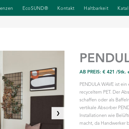
renzen
EcoSUND®
Kontakt
Haltbarkeit
Kata
PENDU
AB PREIS:
€
421
/Stk.
PENDULA WAVE ist ein ef
recyceltem PET. Der Ab
schaffen oder als Baffe
vertikale Absorber PEN
❯
Installationen wie Belü
macht, da Handwerker be