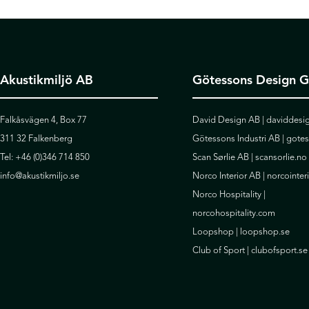
Akustikmiljö AB
Götessons Design 
Falkåsvägen 4, Box 77
David Design AB |
daviddesig
311 32 Falkenberg
Götessons Industri AB |
gote
Tel:
+46 (0)346 714 850
Scan Sørlie AB |
scansorlie.no
info@akustikmiljo.se
Norco Interior AB |
norcointer
Norco Hospitality |
norcohospitality.com
Loopshop |
loopshop.se
Club of Sport |
clubofsport.se