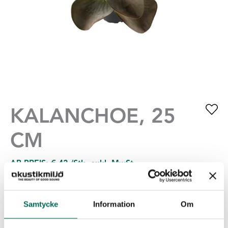
KALANCHOE, 25
CM
AB PREIS:
€
42
/Stk. exkl. MwSt.
Hochwertige Kunstpflanzen für die Gestaltung aller
öffentlichen Bereiche. Unsere Pflanzen sind naturgetreu,
Samtycke
Information
Om
pflegeleicht und eine gute Alternative bei Allergien.
Zusammen mit unseren Töpfen, Körben und trendigen