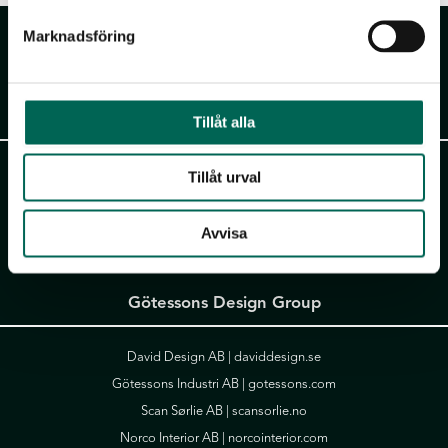
Marknadsföring
Akustikmiljö AB
Tillåt alla
Falkåsvägen 4, Box 77
Tillåt urval
311 32 Falkenberg
Tel:
+46 (0)346 714 850
Avvisa
info@akustikmiljo.se
Götessons Design Group
David Design AB |
daviddesign.se
Götessons Industri AB |
gotessons.com
Scan Sørlie AB |
scansorlie.no
Norco Interior AB |
norcointerior.com