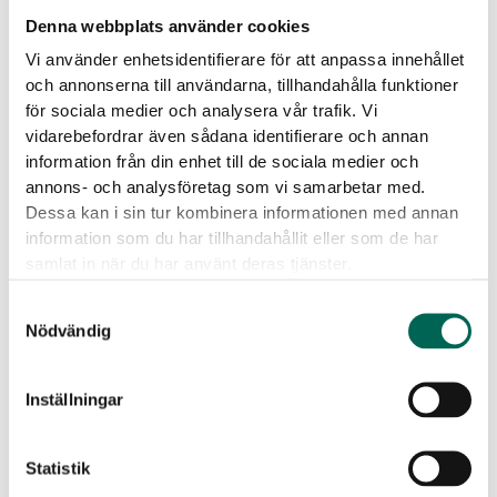
Metalltabletts können Sie ganz einfach Raumteiler und grüne
Denna webbplats använder cookies
Oasen gestalten.
Vi använder enhetsidentifierare för att anpassa innehållet
och annonserna till användarna, tillhandahålla funktioner
Kalanchoe,
-
+
ZUR LISTE HINZUFÜGEN
för sociala medier och analysera vår trafik. Vi
25
vidarebefordrar även sådana identifierare och annan
cm
information från din enhet till de sociala medier och
Menge
Herunterladbare Dateien
annons- och analysföretag som vi samarbetar med.
Dessa kan i sin tur kombinera informationen med annan
information som du har tillhandahållit eller som de har
samlat in när du har använt deras tjänster.
Samtyckesval
Nödvändig
Produktdatenblatt
Inställningar
Statistik