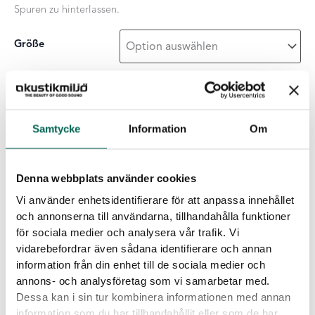
Spuren zu hinterlassen.
Größe
Oberflächenschicht
Samtycke
Information
Om
Rahmenfarbe
Denna webbplats använder cookies
Collage
Vi använder enhetsidentifierare för att anpassa innehållet
-
+
ZUR LISTE HINZUFÜGEN
Menge
och annonserna till användarna, tillhandahålla funktioner
för sociala medier och analysera vår trafik. Vi
vidarebefordrar även sådana identifierare och annan
Herunterladbare Dateien
information från din enhet till de sociala medier och
annons- och analysföretag som vi samarbetar med.
Dessa kan i sin tur kombinera informationen med annan
information som du har tillhandahållit eller som de har