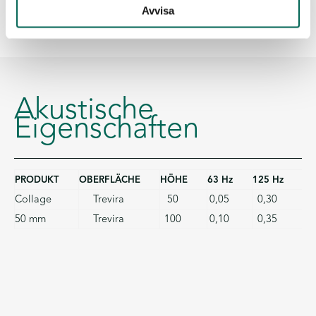
Avvisa
Akustische
Eigenschaften
PRODUKT
OBERFLÄCHE
HÖHE
63 Hz
125 Hz
25
Collage
Trevira
50
0,05
0,30
0
50 mm
Trevira
100
0,10
0,35
0