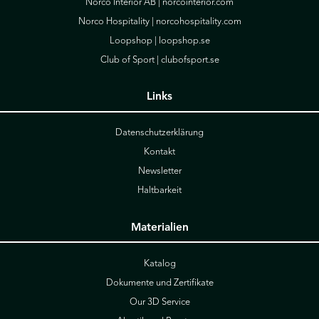
Norco Interior AB |
norcointerior.com
Norco Hospitality |
norcohospitality.com
Loopshop |
loopshop.se
Club of Sport |
clubofsport.se
Links
Datenschutzerklärung
Kontakt
Newsletter
Haltbarkeit
Materialien
Katalog
Dokumente und Zertifikate
Our 3D Service