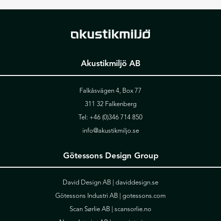
Akustikmiljö AB
Falkåsvägen 4, Box 77
311 32 Falkenberg
Tel:
+46 (0)346 714 850
info@akustikmiljo.se
Götessons Design Group
David Design AB |
daviddesign.se
Götessons Industri AB |
gotessons.com
Scan Sørlie AB |
scansorlie.no