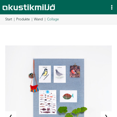
Zum
Inhalt
springen
Start
Produkte
Wand
Collage
❮
❯