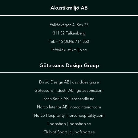
Akustikmiljö AB
Falkåsvägen 4, Box 77
311 32 Falkenberg
Tel:
+46 (0)346 714 850
info@akustikmiljo.se
Götessons Design Group
David Design AB |
daviddesign.se
Götessons Industri AB |
gotessons.com
Scan Sørlie AB |
scansorlie.no
Norco Interior AB |
norcointerior.com
Norco Hospitality |
norcohospitality.com
Loopshop |
loopshop.se
Club of Sport |
clubofsport.se