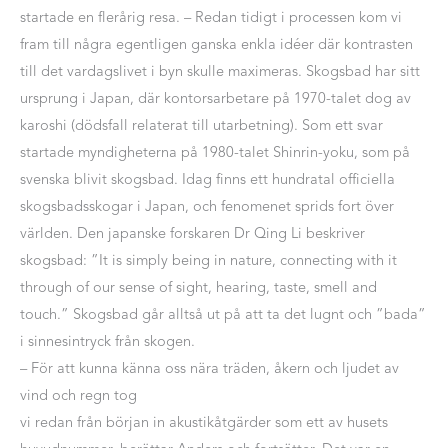
startade en flerårig resa. – Redan tidigt i processen kom vi
fram till några egentligen ganska enkla idéer där kontrasten
till det vardagslivet i byn skulle maximeras. Skogsbad har sitt
ursprung i Japan, där kontorsarbetare på 1970-talet dog av
karoshi (dödsfall relaterat till utarbetning). Som ett svar
startade myndigheterna på 1980-talet Shinrin-yoku, som på
svenska blivit skogsbad. Idag finns ett hundratal officiella
skogsbadsskogar i Japan, och fenomenet sprids fort över
världen. Den japanske forskaren Dr Qing Li beskriver
skogsbad: ”It is simply being in nature, connecting with it
through of our sense of sight, hearing, taste, smell and
touch.” Skogsbad går alltså ut på att ta det lugnt och ”bada”
i sinnesintryck från skogen.
– För att kunna känna oss nära träden, åkern och ljudet av
vind och regn tog
vi redan från början in akustikåtgärder som ett av husets