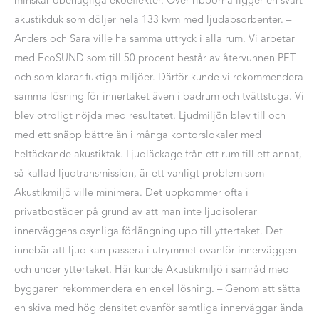
akustikduk som döljer hela 133 kvm med ljudabsorbenter. –
Anders och Sara ville ha samma uttryck i alla rum. Vi arbetar
med EcoSUND som till 50 procent består av återvunnen PET
och som klarar fuktiga miljöer. Därför kunde vi rekommendera
samma lösning för innertaket även i badrum och tvättstuga. Vi
blev otroligt nöjda med resultatet. Ljudmiljön blev till och
med ett snäpp bättre än i många kontorslokaler med
heltäckande akustiktak. Ljudläckage från ett rum till ett annat,
så kallad ljudtransmission, är ett vanligt problem som
Akustikmiljö ville minimera. Det uppkommer ofta i
privatbostäder på grund av att man inte ljudisolerar
innerväggens osynliga förlängning upp till yttertaket. Det
innebär att ljud kan passera i utrymmet ovanför innerväggen
och under yttertaket. Här kunde Akustikmiljö i samråd med
byggaren rekommendera en enkel lösning. – Genom att sätta
en skiva med hög densitet ovanför samtliga innerväggar ända