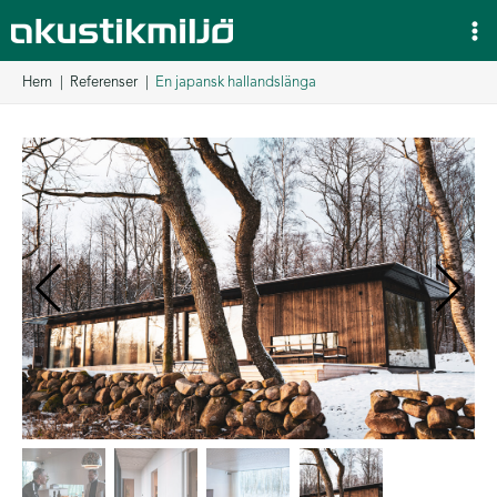
Hoppa
till
innehåll
Hem
Referenser
En japansk hallandslänga