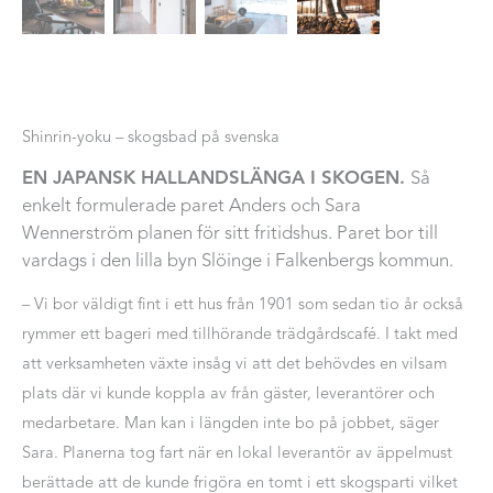
Shinrin-yoku – skogsbad på svenska
EN JAPANSK HALLANDSLÄNGA I SKOGEN.
Så
enkelt formulerade paret Anders och Sara
Wennerström planen för sitt fritidshus. Paret bor till
vardags i den lilla byn Slöinge i Falkenbergs kommun.
– Vi bor väldigt fint i ett hus från 1901 som sedan tio år också
rymmer ett bageri med tillhörande trädgårdscafé. I takt med
att verksamheten växte insåg vi att det behövdes en vilsam
plats där vi kunde koppla av från gäster, leverantörer och
medarbetare. Man kan i längden inte bo på jobbet, säger
Sara. Planerna tog fart när en lokal leverantör av äppelmust
berättade att de kunde frigöra en tomt i ett skogsparti vilket