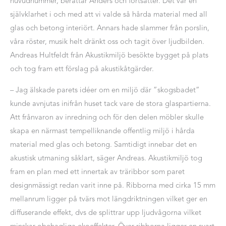
huvudnummer, berättar Anders och fortsätter. Det var en
självklarhet i och med att vi valde så hårda material med all
glas och betong interiört. Annars hade slammer från porslin,
våra röster, musik helt dränkt oss och tagit över ljudbilden.
Andreas Hultfeldt från Akustikmiljö besökte bygget på plats
och tog fram ett förslag på akustikåtgärder.
– Jag älskade parets idéer om en miljö där ”skogsbadet”
kunde avnjutas inifrån huset tack vare de stora glaspartierna.
Att frånvaron av inredning och för den delen möbler skulle
skapa en närmast tempelliknande offentlig miljö i hårda
material med glas och betong. Samtidigt innebar det en
akustisk utmaning såklart, säger Andreas. Akustikmiljö tog
fram en plan med ett innertak av träribbor som paret
designmässigt redan varit inne på. Ribborna med cirka 15 mm
mellanrum ligger på tvärs mot längdriktningen vilket ger en
diffuserande effekt, dvs de splittrar upp ljudvågorna vilket
minskar obehagliga ekoeffekter. Över ribborna ligger en svart