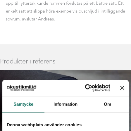
upp till yttertak kunde rummen förslutas på ett bättre sätt. Ett
enkelt sätt att slippa höra exempelvis duschljud i intilliggande
sovrum, avslutar Andreas.
Produkter i referens
Samtycke
Information
Om
Denna webbplats använder cookies