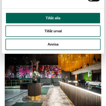
bachata. Detta är som meditation för mig och hjälper mig att
frigöra kreativiteten. En timmes sparring i ringen hjälper mig
alltid att hitta nya idéer och hämta inspiration, avslutar hon.
Tillåt alla
Tillåt urval
Relaterade referenser
Avvisa