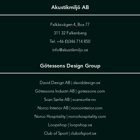
Akustikmiljö AB
Falkåsvägen 4, Box 77
311 32 Falkenberg
Tel:
+46 (0)346 714 850
info@akustikmiljo.se
Götessons Design Group
David Design AB |
daviddesign.se
Götessons Industri AB |
gotessons.com
Scan Sørlie AB |
scansorlie.no
Norco Interior AB |
norcointerior.com
Norco Hospitality |
norcohospitality.com
Loopshop |
loopshop.se
Club of Sport |
clubofsport.se