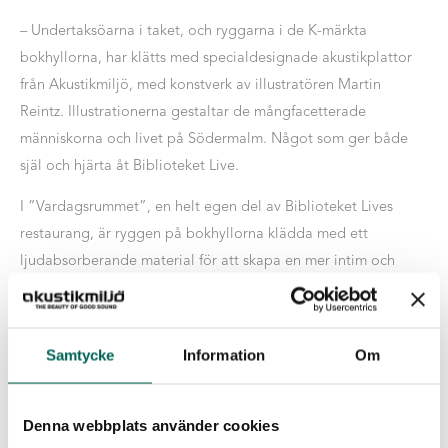
– Undertaksöarna i taket, och ryggarna i de K-märkta
bokhyllorna, har klätts med specialdesignade akustikplattor
från Akustikmiljö, med konstverk av illustratören Martin
Reintz. Illustrationerna gestaltar de mångfacetterade
människorna och livet på Södermalm. Något som ger både
själ och hjärta åt Biblioteket Live.
I ”Vardagsrummet”, en helt egen del av Biblioteket Lives
restaurang, är ryggen på bokhyllorna klädda med ett
ljudabsorberande material för att skapa en mer intim och
mysig hemmiljö-känsla. En färgad sträckmetall täcker
ljudabsorbenterna för att skapa liv och struktur, men även för
att ljudet ska kunna absorberas korrekt.
Samtycke
Information
Om
– Akustiska åtgärder är minst lika viktigt som bra inredning
och ljusdesign. Och att samarbeta med en akustiker från
Denna webbplats använder cookies
början av ett projekt borde alltid vara en självklarhet eftersom