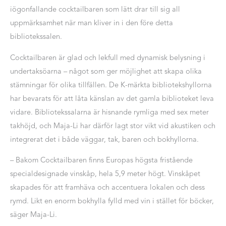
iögonfallande cocktailbaren som lätt drar till sig all
uppmärksamhet när man kliver in i den före detta
bibliotekssalen.
Cocktailbaren är glad och lekfull med dynamisk belysning i
undertaksöarna – något som ger möjlighet att skapa olika
stämningar för olika tillfällen. De K-märkta bibliotekshyllorna
har bevarats för att låta känslan av det gamla biblioteket leva
vidare. Bibliotekssalarna är hisnande rymliga med sex meter
takhöjd, och Maja-Li har därför lagt stor vikt vid akustiken och
integrerat det i både väggar, tak, baren och bokhyllorna.
– Bakom Cocktailbaren finns Europas högsta fristående
specialdesignade vinskåp, hela 5,9 meter högt. Vinskåpet
skapades för att framhäva och accentuera lokalen och dess
rymd. Likt en enorm bokhylla fylld med vin i stället för böcker,
säger Maja-Li.