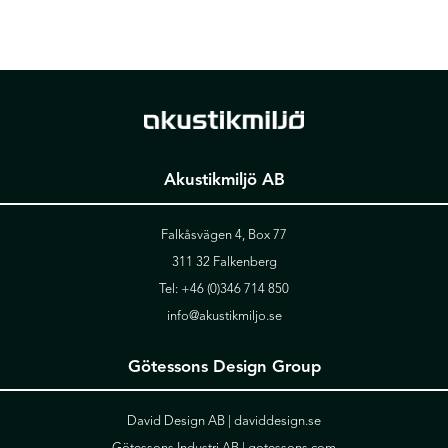
Akustikmiljö AB
Falkåsvägen 4, Box 77
311 32 Falkenberg
Tel:
+46 (0)346 714 850
info@akustikmiljo.se
Götessons Design Group
David Design AB |
daviddesign.se