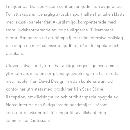
I miljöer där bollsport står i centrum är ljudmiljön avgörande.
För att skapa en behaglig akustik i sporthallen har taken klätts
med akustikpaneler från Akustikmiljö, kompletterade med
stora ljudabsorberande tavlor på väggarna. Tillsammans
bidrar lösningarna till att dämpa ljudet från intensiva bollslag
och skapa en mer balanserad ljudbild, både för spelare och
besökare.
Utöver själva sportytorna har anläggningens gemensamma
ytor formats med omsorg. Loungeavdelningarna har inretts
med möbler från David Design, medan konferensrum och
kontor har utrustats med produkter från Scan Sörlie.
Reception, omklädningsrum och butik är specialbyggda av
Norco Interior, och övriga inredningsdetaljer – såsom
konstgjorda växter och lösningar för avfallshantering –
kommer från Götessons.