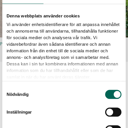
Denna webbplats använder cookies
Vi använder enhetsidentifierare för att anpassa innehållet
och annonserna till användarna, tillhandahålla funktioner
för sociala medier och analysera vår trafik. Vi
PRINT
vidarebefordrar även sådana identifierare och annan
information från din enhet till de sociala medier och
annons- och analysföretag som vi samarbetar med.
Dessa kan i sin tur kombinera informationen med annan
information som du har tillhandahållit eller som de har
samlat in när du har använt deras tjänster.
Relaterade referenser
Samtyckesval
Nödvändig
Inställningar