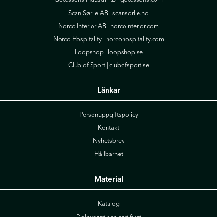
Götessons Industri AB |
gotessons.com
Scan Sørlie AB |
scansorlie.no
Norco Interior AB |
norcointerior.com
Norco Hospitality |
norcohospitality.com
Loopshop |
loopshop.se
Club of Sport |
clubofsport.se
Länkar
Personuppgiftspolicy
Kontakt
Nyhetsbrev
Hållbarhet
Material
Katalog
Dokument och certifikat