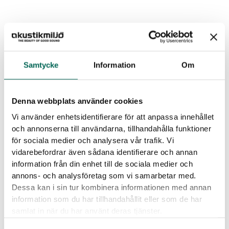
Samtycke
Information
Om
Relaterade referenser
Denna webbplats använder cookies
Vi använder enhetsidentifierare för att anpassa innehållet
och annonserna till användarna, tillhandahålla funktioner
för sociala medier och analysera vår trafik. Vi
vidarebefordrar även sådana identifierare och annan
information från din enhet till de sociala medier och
annons- och analysföretag som vi samarbetar med.
Dessa kan i sin tur kombinera informationen med annan
information som du har tillhandahållit eller som de har
samlat in när du har använt deras tjänster.