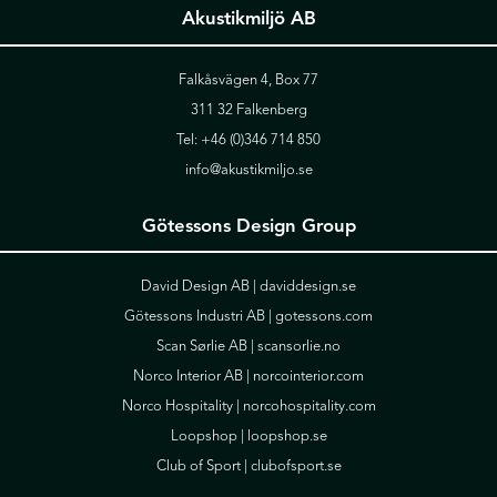
Akustikmiljö AB
Falkåsvägen 4, Box 77
311 32 Falkenberg
Tel:
+46 (0)346 714 850
info@akustikmiljo.se
Götessons Design Group
David Design AB |
daviddesign.se
Götessons Industri AB |
gotessons.com
Scan Sørlie AB |
scansorlie.no
Norco Interior AB |
norcointerior.com
Norco Hospitality |
norcohospitality.com
Loopshop |
loopshop.se
Club of Sport |
clubofsport.se