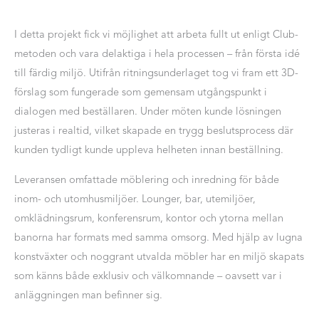
I detta projekt fick vi möjlighet att arbeta fullt ut enligt Club-
metoden och vara delaktiga i hela processen – från första idé
till färdig miljö. Utifrån ritningsunderlaget tog vi fram ett 3D-
förslag som fungerade som gemensam utgångspunkt i
dialogen med beställaren. Under möten kunde lösningen
justeras i realtid, vilket skapade en trygg beslutsprocess där
kunden tydligt kunde uppleva helheten innan beställning.
Leveransen omfattade möblering och inredning för både
inom- och utomhusmiljöer. Lounger, bar, utemiljöer,
omklädningsrum, konferensrum, kontor och ytorna mellan
banorna har formats med samma omsorg. Med hjälp av lugna
konstväxter och noggrant utvalda möbler har en miljö skapats
som känns både exklusiv och välkomnande – oavsett var i
anläggningen man befinner sig.