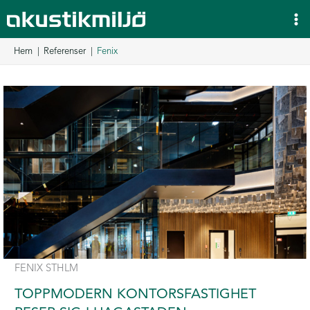
Hoppa
till
innehåll
Hem
Referenser
Fenix
FENIX STHLM
TOPPMODERN KONTORSFASTIGHET