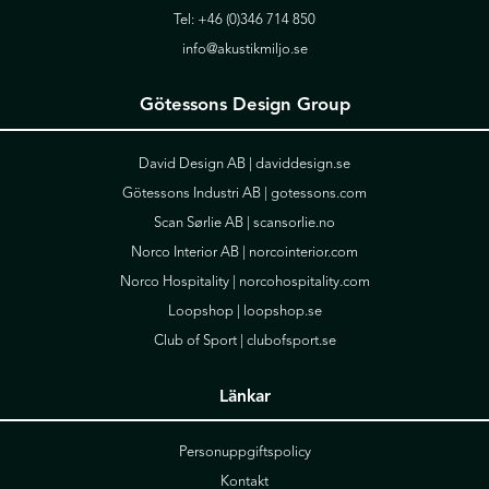
Tel:
+46 (0)346 714 850
info@akustikmiljo.se
Götessons Design Group
David Design AB |
daviddesign.se
Götessons Industri AB |
gotessons.com
Scan Sørlie AB |
scansorlie.no
Norco Interior AB |
norcointerior.com
Norco Hospitality |
norcohospitality.com
Loopshop |
loopshop.se
Club of Sport |
clubofsport.se
Länkar
Personuppgiftspolicy
Kontakt