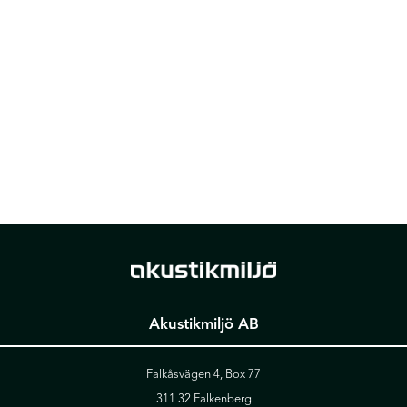
Akustikmiljö AB
Falkåsvägen 4, Box 77
311 32 Falkenberg