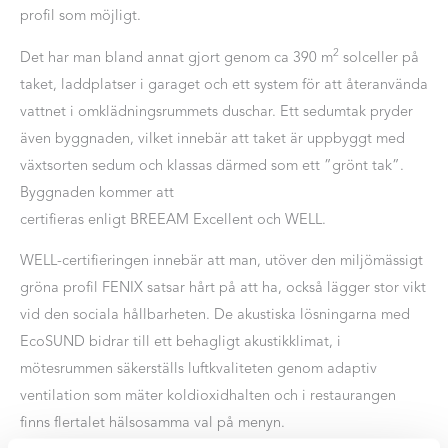
profil som möjligt.
2
Det har man bland annat gjort genom ca 390 m
solceller på
taket, laddplatser i garaget och ett system för att återanvända
vattnet i omklädningsrummets duschar. Ett sedumtak pryder
även byggnaden, vilket innebär att taket är uppbyggt med
växtsorten sedum och klassas därmed som ett ”grönt tak”.
Byggnaden kommer att
certifieras enligt BREEAM Excellent och WELL.
WELL-certifieringen innebär att man, utöver den miljömässigt
gröna profil FENIX satsar hårt på att ha, också lägger stor vikt
vid den sociala hållbarheten. De akustiska lösningarna med
EcoSUND bidrar till ett behagligt akustikklimat, i
mötesrummen säkerställs luftkvaliteten genom adaptiv
ventilation som mäter koldioxid­halten och i restaurangen
finns flertalet hälsosamma val på menyn.