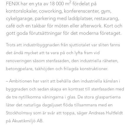
2
FENIX har en yta av 18 000 m
fördelat på
kontorslokaler, coworking, konferenscenter, gym,
cykelgarage, parkering med laddplatser, restaurang,
café och en takbar för möten eller afterwork. Kort och
gott goda förutsättningar för det moderna företaget.
Trots att industribyggnaden från sjuttiotalet var sliten fanns
det ändå mycket att ta vara på och lyfta fram vid
renoveringen såsom stenfasaden, den industriella råheten,
betongpelare, takhöjden och frilagda konstruktioner.
– Ambitionen har varit att behålla den industriella känslan i
byggnaden och sedan skapa en kontrast till stenfasaden med
de tre nytillkomna våningarna i glas. De stora glaspartierna
låter det naturliga dagsljuset flöda tillsammans med en
Stockholmsvy som är svår att toppa, säger Andreas Hultfeldt
på Akustikmiljö AB.