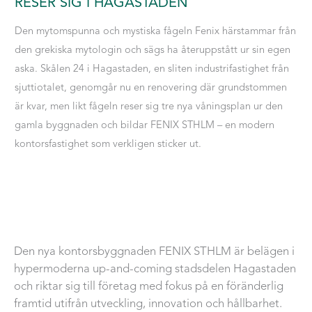
RESER SIG I HAGASTADEN
Den mytomspunna och mystiska fågeln Fenix härstammar från
den grekiska mytologin och sägs ha återuppstått ur sin egen
aska. Skålen 24 i Hagastaden, en sliten industrifastighet från
sjuttiotalet, genomgår nu en renovering där grundstommen
är kvar, men likt fågeln reser sig tre nya våningsplan ur den
gamla byggnaden och bildar FENIX STHLM – en modern
kontorsfastighet som verkligen sticker ut.
Den nya kontorsbyggnaden FENIX STHLM är belägen i
hypermoderna up-and-coming stadsdelen Hagastaden
och riktar sig till företag med fokus på en föränderlig
framtid utifrån utveckling, innovation och hållbarhet.