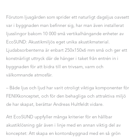
Förutom ljusgården som sprider ett naturligt dagsljus oavsett
var i byggnaden man befinner sig, har man även installerat
ljusslingor bakom 10 000 små vertikalhängande enheter av
EcoSUND: Akustikmiljös eget unika akustikmaterial.
Ljudabsorbenterna är enbart 250x150x6 mm små och ger ett
konstnärligt uttryck där de hänger i taket från entrén in i
byggnaden för att bidra till en trivsam, varm och
välkomnande atmosfär.
– Både ljus och ljud har varit otroligt viktiga komponenter för
FENIX­konceptet, och för den behagliga och attraktiva miljö
de har skapat, berättar Andreas Hultfeldt vidare.
Att EcoSUND uppfyller många kriterier för en hållbar
akustiklösning går även i linje med en annan viktig del av
konceptet: Att skapa en kontorsbyggnad med en så grön