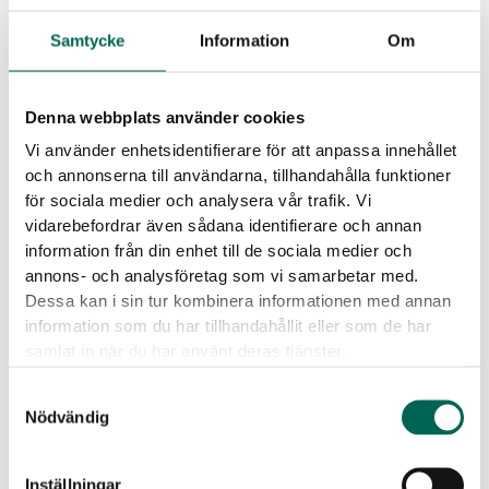
Inga emissioner:
EcoSUND är helt fri från lim/bindmedel.
Samtycke
Information
Om
Inga farliga kemikalier:
EcoSUND släpper inte ifrån sig fibrer
som kliar eller irriterar.
Material:
EcoSUND är tillverkad av återvunnen PET.
Denna webbplats använder cookies
Vi använder enhetsidentifierare för att anpassa innehållet
Nedladdningsbara filer
och annonserna till användarna, tillhandahålla funktioner
för sociala medier och analysera vår trafik. Vi
vidarebefordrar även sådana identifierare och annan
information från din enhet till de sociala medier och
annons- och analysföretag som vi samarbetar med.
Dessa kan i sin tur kombinera informationen med annan
information som du har tillhandahållit eller som de har
Produktblad
CAD
samlat in när du har använt deras tjänster.
Samtyckesval
Nödvändig
Inställningar