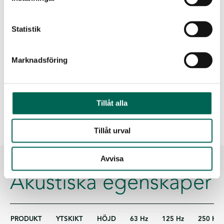
Ladda ner alla dokument som
zip-fil
Statistik
Marknadsföring
Tillåt alla
Tillåt urval
Avvisa
Akustiska egenskaper
PRODUKT
YTSKIKT
HÖJD
63 Hz
125 Hz
250 Hz