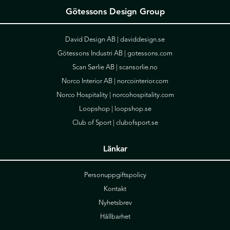
Götessons Design Group
David Design AB |
daviddesign.se
Götessons Industri AB |
gotessons.com
Scan Sørlie AB |
scansorlie.no
Norco Interior AB |
norcointerior.com
Norco Hospitality |
norcohospitality.com
Loopshop |
loopshop.se
Club of Sport |
clubofsport.se
Länkar
Personuppgiftspolicy
Kontakt
Nyhetsbrev
Hållbarhet