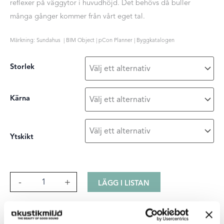
reflexer på väggytor i huvudhöjd. Det behövs då buller
många gånger kommer från vårt eget tal.
Märkning: Sundahus | BIM Object | pCon Planner | Byggkatalogen
Storlek
Kärna
Ytskikt
Sound
-
+
LÄGG I LISTAN
Off
vägg
mängd
Egenskaper för EcoSund