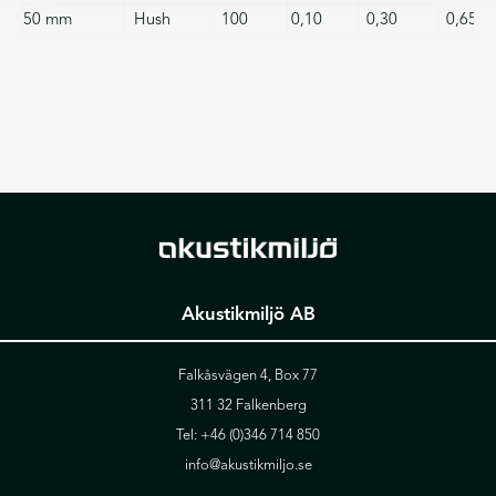
50 mm
Hush
100
0,10
0,30
0,65
Akustikmiljö AB
Falkåsvägen 4, Box 77
311 32 Falkenberg
Tel:
+46 (0)346 714 850
info@akustikmiljo.se