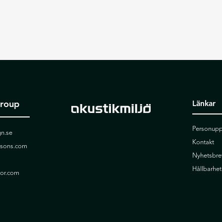
Group
Länkar
Personupp
n.se
Kontakt
ssons.com
Nyhetsbre
Hållbarhet
ior.com