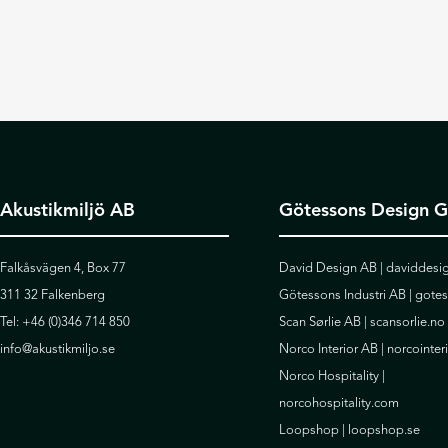
Akustikmiljö AB
Götessons Design 
Falkåsvägen 4, Box 77
David Design AB |
daviddesig
311 32 Falkenberg
Götessons Industri AB |
gote
Tel:
+46 (0)346 714 850
Scan Sørlie AB |
scansorlie.no
info@akustikmiljo.se
Norco Interior AB |
norcointer
Norco Hospitality |
norcohospitality.com
Loopshop |
loopshop.se