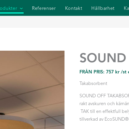
rodukter
Referenser
Kontakt
Hållbarhet
Ka
SOUND 
FRÅN PRIS:
757
kr
/st
Takabsorbent
SOUND OFF TAKABSORBENT
rakt avskuren och kärn
TAK till en effektfull b
tillverkad av EcoSUND®