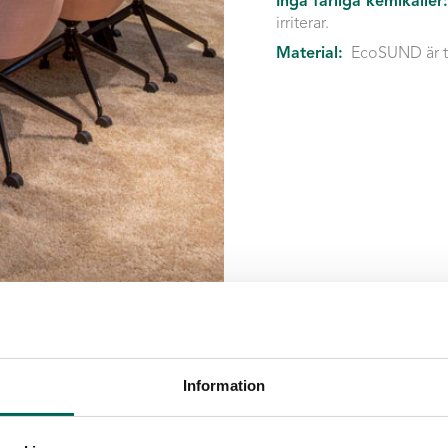
Inga farliga kemikalier
irriterar.
Material:
EcoSUND är ti
Information