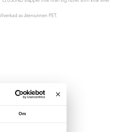
:
EcoSUND släpper inte ifrån sig fibrer som kliar eller
llverkad av återvunnen PET.
Om