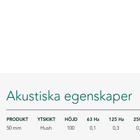
Akustiska egenskaper
PRODUKT
YTSKIKT
HÖJD
63 Hz
125 Hz
25
50 mm
Hush
100
0,1
0,3
0