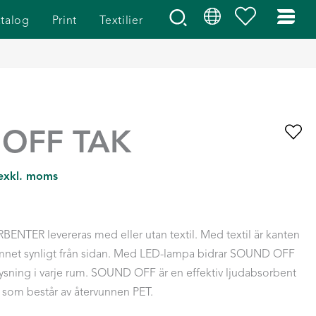
talog
Print
Textilier
OFF TAK
 exkl. moms
ER levereras med eller utan textil. Med textil är kanten
ämnet synligt från sidan. Med LED-lampa bidrar SOUND OFF
elysning i varje rum. SOUND OFF är en effektiv ljudabsorbent
 som består av återvunnen PET.