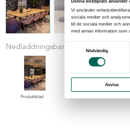
Denna webbplats använder 
Vi använder enhetsidentifierar
sociala medier och analysera 
till de sociala medier och a
med annan information som du 
Nedladdningsbara filer
Samtyckesval
Nödvändig
Avvisa
Produktblad
CAD
La