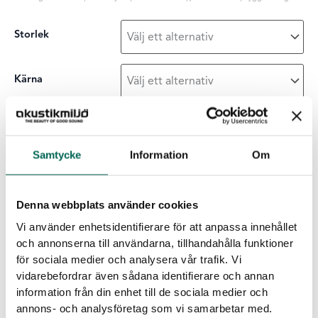
Storlek
Kärna
Ytskikt
Samtycke
Information
Om
Sound
-
+
LÄGG I LISTAN
Off
Denna webbplats använder cookies
tak
Vi använder enhetsidentifierare för att anpassa innehållet
mängd
Egenskaper för EcoSund
och annonserna till användarna, tillhandahålla funktioner
för sociala medier och analysera vår trafik. Vi
Inga emissioner:
EcoSUND är helt fri från lim/bindmedel.
vidarebefordrar även sådana identifierare och annan
Inga farliga kemikalier:
EcoSUND släpper inte ifrån sig fibrer
information från din enhet till de sociala medier och
som kliar eller irriterar.
annons- och analysföretag som vi samarbetar med.