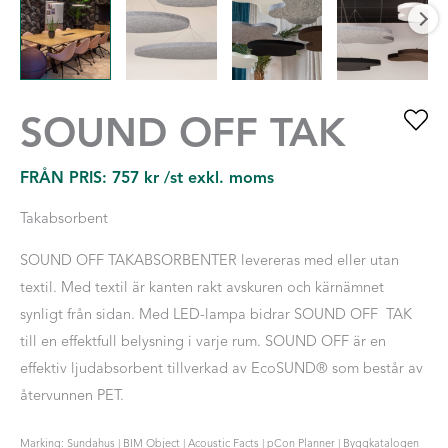
SOUND OFF TAK
FRÅN PRIS:
757
kr
/st exkl. moms
Takabsorbent
SOUND OFF TAKABSORBENTER levereras med eller utan
textil. Med textil är kanten rakt avskuren och kärnämnet
synligt från sidan. Med LED-lampa bidrar SOUND OFF TAK
till en effektfull belysning i varje rum. SOUND OFF är en
effektiv ljudabsorbent tillverkad av EcoSUND® som består av
återvunnen PET.
Marking: Sundahus | BIM Object | Acoustic Facts | pCon Planner | Byggkatalogen