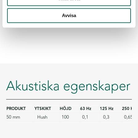
Avvisa
Akustiska egenskaper
PRODUKT
YTSKIKT
HÖJD
63 Hz
125 Hz
250 Hz
50 mm
Hush
100
0,1
0,3
0,65