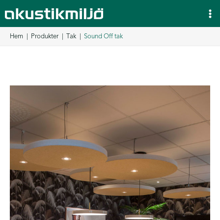
Hoppa
till
innehåll
Hem
Produkter
Tak
Sound Off tak