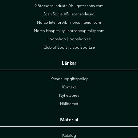
Götessons Industri AB |
gotessons.com
Scan Sørlie AB |
scansorlie.no
Norco Interior AB |
norcointerior.com
Norco Hospitality |
norcohospitality.com
Loopshop |
loopshop.se
Club of Sport |
clubofsport.se
Länkar
Personuppgiftspolicy
Kontakt
Nyhetsbrev
Hållbarhet
Material
Katalog