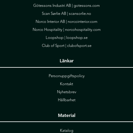
Götessons Industri AB |
gotessons.com
Scan Sørlie AB |
scansorlie.no
Norco Interior AB |
norcointerior.com
Norco Hospitality |
norcohospitality.com
Loopshop |
loopshop.se
Club of Sport |
clubofsport.se
Länkar
Personuppgiftspolicy
Kontakt
Nyhetsbrev
Hållbarhet
Material
Katalog