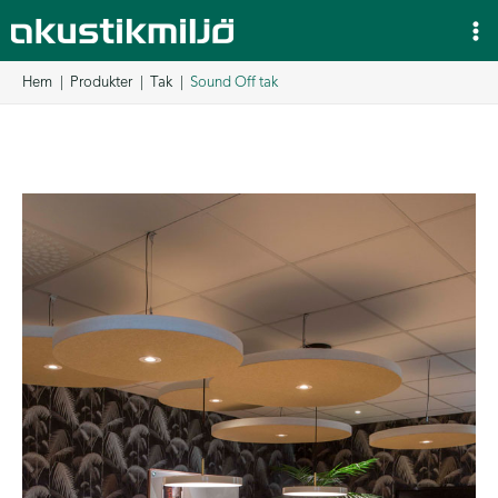
Hoppa
till
innehåll
Hem
Produkter
Tak
Sound Off tak