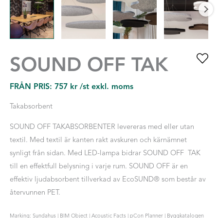
SOUND OFF TAK
FRÅN PRIS:
757
kr
/st exkl. moms
Takabsorbent
SOUND OFF TAKABSORBENTER levereras med eller utan
textil. Med textil är kanten rakt avskuren och kärnämnet
synligt från sidan. Med LED-lampa bidrar SOUND OFF TAK
till en effektfull belysning i varje rum. SOUND OFF är en
effektiv ljudabsorbent tillverkad av EcoSUND® som består av
återvunnen PET.
Marking: Sundahus | BIM Object | Acoustic Facts | pCon Planner | Byggkatalogen