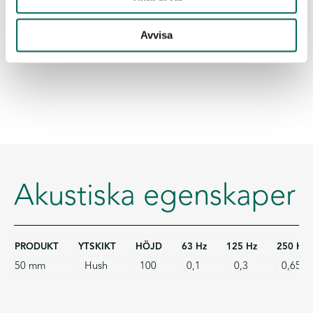
Avvisa
Akustiska egenskaper
PRODUKT
YTSKIKT
HÖJD
63 Hz
125 Hz
250 Hz
50 mm
Hush
100
0,1
0,3
0,65