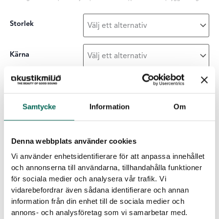
Storlek
Kärna
Ytskikt
Samtycke
Information
Om
Sound
-
+
LÄGG I LISTAN
Off
Denna webbplats använder cookies
tak
Vi använder enhetsidentifierare för att anpassa innehållet
mängd
Egenskaper för EcoSund
och annonserna till användarna, tillhandahålla funktioner
för sociala medier och analysera vår trafik. Vi
Inga emissioner:
EcoSUND är helt fri från lim/bindmedel.
vidarebefordrar även sådana identifierare och annan
Inga farliga kemikalier:
EcoSUND släpper inte ifrån sig fibrer
information från din enhet till de sociala medier och
som kliar eller irriterar.
annons- och analysföretag som vi samarbetar med.