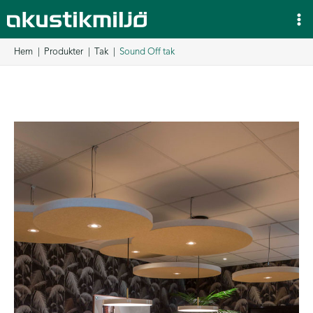
Hoppa
till
innehåll
Hem
Produkter
Tak
Sound Off tak