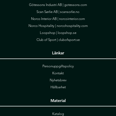
Götessons Industri AB |
gotessons.com
Scan Sørlie AB |
scansorlie.no
Norco Interior AB |
norcointerior.com
Norco Hospitality |
norcohospitality.com
Loopshop |
loopshop.se
Club of Sport |
clubofsport.se
Länkar
Personuppgiftspolicy
Kontakt
Nyhetsbrev
Hållbarhet
Material
Katalog