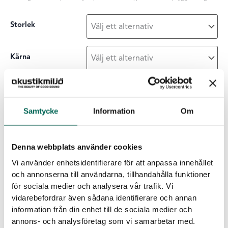
Storlek
Kärna
Ytskikt
Samtycke
Information
Om
Sound
-
+
LÄGG I LISTAN
Off
Denna webbplats använder cookies
tak
Vi använder enhetsidentifierare för att anpassa innehållet
mängd
Egenskaper för EcoSund
och annonserna till användarna, tillhandahålla funktioner
för sociala medier och analysera vår trafik. Vi
Inga emissioner:
EcoSUND är helt fri från lim/bindmedel.
vidarebefordrar även sådana identifierare och annan
Inga farliga kemikalier:
EcoSUND släpper inte ifrån sig fibrer
information från din enhet till de sociala medier och
som kliar eller irriterar.
annons- och analysföretag som vi samarbetar med.