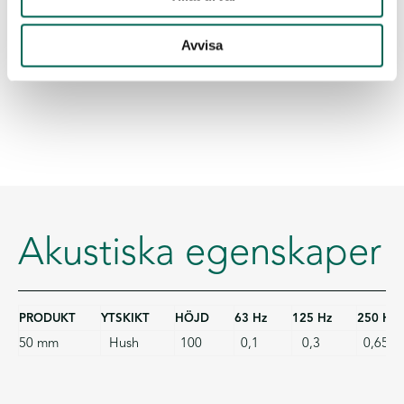
Avvisa
Akustiska egenskaper
PRODUKT
YTSKIKT
HÖJD
63 Hz
125 Hz
250 Hz
50 mm
Hush
100
0,1
0,3
0,65