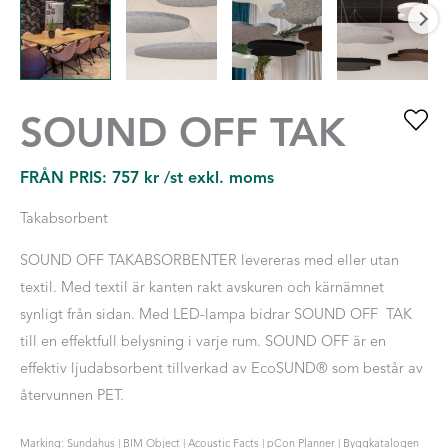
SOUND OFF TAK
FRÅN PRIS:
757
kr
/st exkl. moms
Takabsorbent
SOUND OFF TAKABSORBENTER levereras med eller utan
textil. Med textil är kanten rakt avskuren och kärnämnet
synligt från sidan. Med LED-lampa bidrar SOUND OFF TAK
till en effektfull belysning i varje rum. SOUND OFF är en
effektiv ljudabsorbent tillverkad av EcoSUND® som består av
återvunnen PET.
Marking: Sundahus | BIM Object | Acoustic Facts | pCon Planner | Byggkatalogen