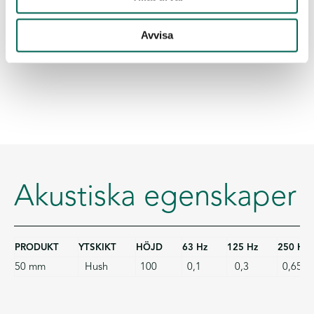
Avvisa
Akustiska egenskaper
PRODUKT
YTSKIKT
HÖJD
63 Hz
125 Hz
250 Hz
50 mm
Hush
100
0,1
0,3
0,65