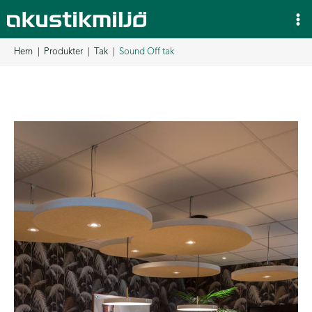
Hoppa
till
innehåll
Hem
Produkter
Tak
Sound Off tak