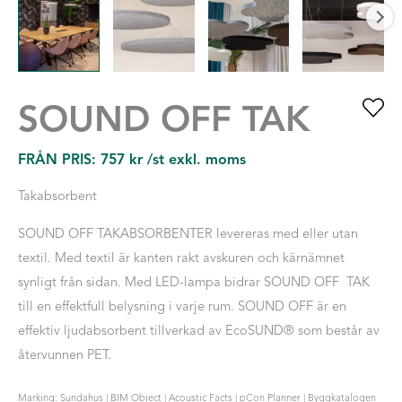
SOUND OFF TAK
FRÅN PRIS:
757
kr
/st exkl. moms
Takabsorbent
SOUND OFF TAKABSORBENTER levereras med eller utan
textil. Med textil är kanten rakt avskuren och kärnämnet
synligt från sidan. Med LED-lampa bidrar SOUND OFF TAK
till en effektfull belysning i varje rum. SOUND OFF är en
effektiv ljudabsorbent tillverkad av EcoSUND® som består av
återvunnen PET.
Marking: Sundahus | BIM Object | Acoustic Facts | pCon Planner | Byggkatalogen