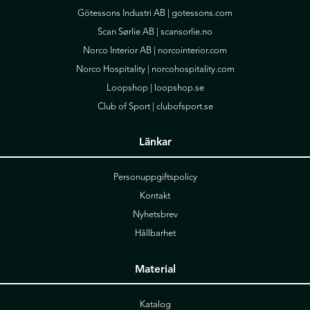
Götessons Industri AB |
gotessons.com
Scan Sørlie AB |
scansorlie.no
Norco Interior AB |
norcointerior.com
Norco Hospitality |
norcohospitality.com
Loopshop |
loopshop.se
Club of Sport |
clubofsport.se
Länkar
Personuppgiftspolicy
Kontakt
Nyhetsbrev
Hållbarhet
Material
Katalog