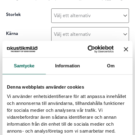
Storlek
Kärna
Ytskikt
Samtycke
Information
Om
Sound
-
+
LÄGG I LISTAN
Off
Denna webbplats använder cookies
tak
Vi använder enhetsidentifierare för att anpassa innehållet
mängd
Egenskaper för EcoSund
och annonserna till användarna, tillhandahålla funktioner
för sociala medier och analysera vår trafik. Vi
Inga emissioner:
EcoSUND är helt fri från lim/bindmedel.
vidarebefordrar även sådana identifierare och annan
Inga farliga kemikalier:
EcoSUND släpper inte ifrån sig fibrer
information från din enhet till de sociala medier och
som kliar eller irriterar.
annons- och analysföretag som vi samarbetar med.