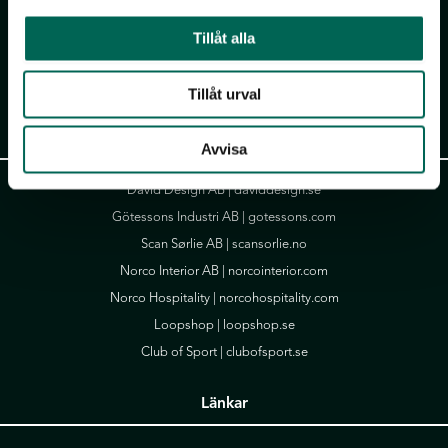
Falkåsvägen 4, Box 77
311 32 Falkenberg
Tillåt alla
Tel:
+46 (0)346 714 850
info@akustikmiljo.se
Tillåt urval
Götessons Design Group
Avvisa
David Design AB |
daviddesign.se
Götessons Industri AB |
gotessons.com
Scan Sørlie AB |
scansorlie.no
Norco Interior AB |
norcointerior.com
Norco Hospitality |
norcohospitality.com
Loopshop |
loopshop.se
Club of Sport |
clubofsport.se
Länkar